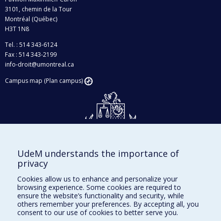
3101, chemin de la Tour
Montréal (Québec)
H3T 1N8
Tel. : 514 343-6124
Fax : 514 343-2199
info-droit@umontreal.ca
Campus map (Plan campus)
UdeM understands the importance of
Givings and philanthropy
privacy
Contact us
Cookies allow us to enhance and personalize your
browsing experience. Some cookies are required to
Facebook
|
Twitter
ensure the website’s functionality and security, while
others remember your preferences. By accepting all, you
LinkedIn
|
Instagram
consent to our use of cookies to better serve you.