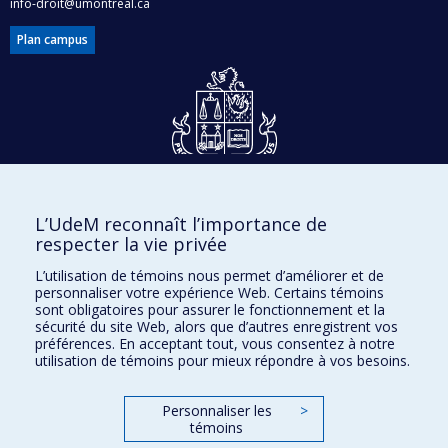
info-droit@umontreal.ca
Plan campus
Dons et philanthropie
L’UdeM reconnaît l’importance de
Accès protégé
respecter la vie privée
Nous joindre
L’utilisation de témoins nous permet d’améliorer et de
personnaliser votre expérience Web. Certains témoins
Facebook
|
Twitter
sont obligatoires pour assurer le fonctionnement et la
sécurité du site Web, alors que d’autres enregistrent vos
LinkedIn
|
Instagram
préférences. En acceptant tout, vous consentez à notre
utilisation de témoins pour mieux répondre à vos besoins.
Personnaliser les
>
témoins
Plan du site