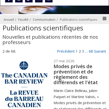
N
Accueil
Faculté
Communication
Publications scientifiques
Publications scientifiques
Nouvelles et publications récentes de nos
professeurs
2 de 68.
Précédent
1
2
3
…
68
Suivant
27 mai 2026
Modes privés de
prévention et de
règlement des
différends et l'état
Marie-Claire Belleau, Julien
Paquet et Martine Valois, «
Modes privés de prévention et
de règlement des différends et