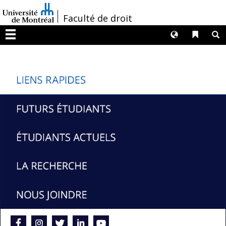
Passer
/
Faculté de droit
au
contenu
Langues
Liens 
R
Menu