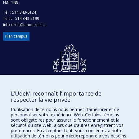
H3T 1N8
Tél. : 514 343-6124
Téléc.: 514 343-2199
info-droit@umontreal.ca
Plan campus
Dons et philanthropie
L’UdeM reconnaît l’importance de
Accès protégé
respecter la vie privée
Nous joindre
L’utilisation de témoins nous permet d’améliorer et de
personnaliser votre expérience Web. Certains témoins
Facebook
|
Twitter
sont obligatoires pour assurer le fonctionnement et la
sécurité du site Web, alors que d’autres enregistrent vos
LinkedIn
|
Instagram
préférences. En acceptant tout, vous consentez à notre
utilisation de témoins pour mieux répondre à vos besoins.