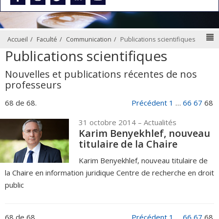
N
Accueil
Faculté
Communication
Publications scientifiques
Publications scientifiques
Nouvelles et publications récentes de nos
professeurs
68 de 68.
Précédent
1
…
66
67
68
31 octobre 2014
– Actualités
Karim Benyekhlef, nouveau
titulaire de la Chaire
Karim Benyekhlef, nouveau titulaire de
la Chaire en information juridique Centre de recherche en droit
public
68 de 68.
Précédent
1
…
66
67
68