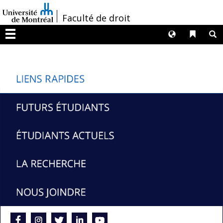
Passer
/
Faculté de droit
au
contenu
Langues
Liens 
R
Menu