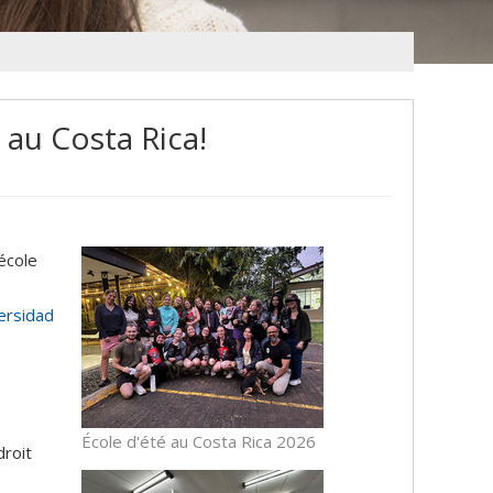
 au Costa Rica!
école
ersidad
École d'été au Costa Rica 2026
droit