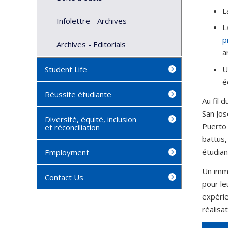
L
Infolettre - Archives
L
p
Archives - Editorials
a
U
Student Life
é
Réussite étudiante
Au fil 
San Jos
Diversité, équité, inclusion
Puerto 
et réconciliation
battus,
étudian
Employment
Un imm
Contact Us
pour le
expérie
réalisa