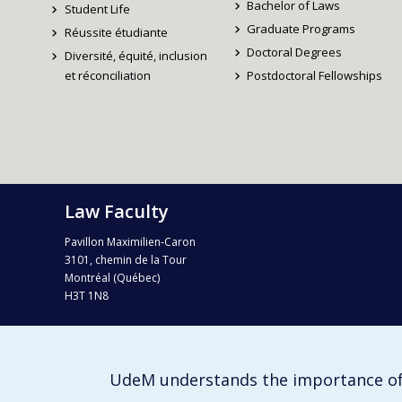
Bachelor of Laws
Student Life
Graduate Programs
Réussite étudiante
Doctoral Degrees
Diversité, équité, inclusion
et réconciliation
Postdoctoral Fellowships
Law Faculty
Pavillon Maximilien-Caron
3101, chemin de la Tour
Montréal (Québec)
H3T 1N8
Tel. : 514 343-6124
Fax : 514 343-2199
info-droit@umontreal.ca
UdeM understands the importance of
Campus map (Plan campus)