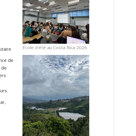
École d'été au Costa Rica 2026
taire
ence de
e de
ers
urs.
ar,