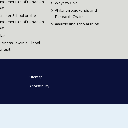
undamentals of Canadian
Ways to Give
aw
Philanthropic Funds and
ummer School on the
Research Chairs
undamentals of Canadian
Awards and scholarships
aw
tlas
usiness Law in a Global
ontext
Sitemap
Accessibility