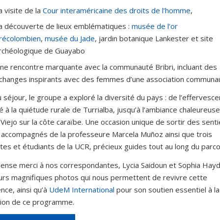
a visite de la
Cour interaméricaine des droits de l’homme
,
a découverte de lieux emblématiques :
musée de l’or
récolombien
,
musée du Jade
, jardin botanique Lankester et site
rchéologique de Guayabo
ne rencontre marquante avec la communauté Bribri, incluant des
changes inspirants avec des femmes d’une association communau
du séjour, le groupe a exploré la diversité du pays : de l’effervesc
é à la quiétude rurale de Turrialba, jusqu’à l’ambiance chaleureus
Viejo sur la côte caraïbe. Une occasion unique de sortir des senti
 accompagnés de la professeure Marcela Muñoz ainsi que trois
tes et étudiants de la UCR, précieux guides tout au long du parco
ense merci à nos correspondantes, Lycia Saidoun et Sophia Hayd
urs magnifiques photos qui nous permettent de revivre cette
nce, ainsi qu’à
UdeM International
pour son soutien essentiel à la
tion de ce programme.