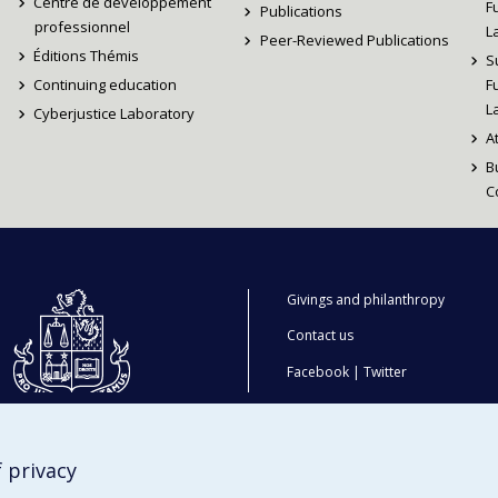
Centre de développement
F
Publications
professionnel
L
Peer-Reviewed Publications
Éditions Thémis
S
Continuing education
F
L
Cyberjustice Laboratory
A
B
C
Givings and philanthropy
Contact us
Facebook
|
Twitter
LinkedIn
|
Instagram
 privacy