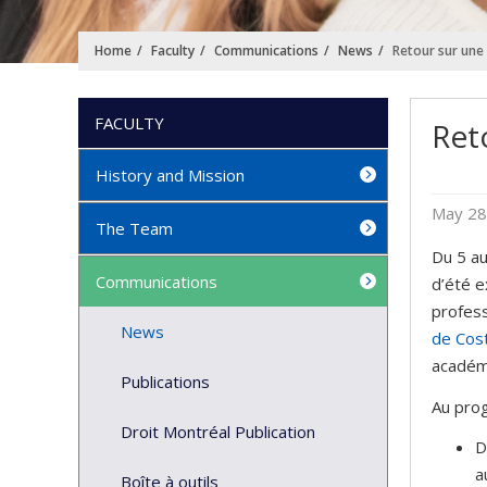
Home
Faculty
Communications
News
Retour sur une 
FACULTY
Ret
History and Mission
May 28
The Team
Du 5 au
Communications
d’été e
profes
News
de Cost
académi
Publications
Au pro
Droit Montréal Publication
D
a
Boîte à outils