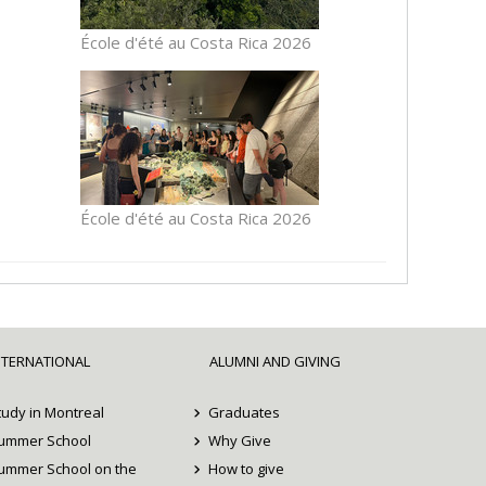
École d'été au Costa Rica 2026
École d'été au Costa Rica 2026
NTERNATIONAL
ALUMNI AND GIVING
tudy in Montreal
Graduates
ummer School
Why Give
ummer School on the
How to give