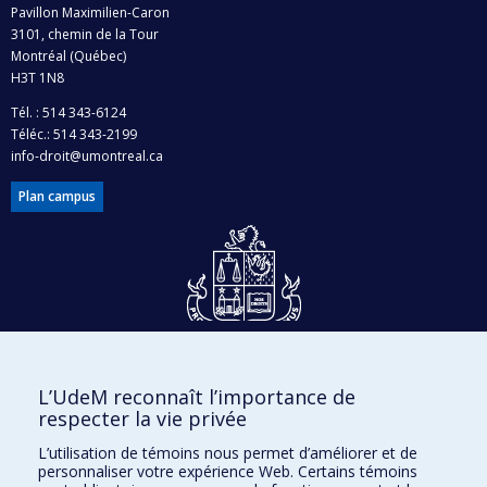
Pavillon Maximilien-Caron
3101, chemin de la Tour
Montréal (Québec)
H3T 1N8
Tél. : 514 343-6124
Téléc.: 514 343-2199
info-droit@umontreal.ca
Plan campus
Dons et philanthropie
L’UdeM reconnaît l’importance de
Accès protégé
respecter la vie privée
Nous joindre
L’utilisation de témoins nous permet d’améliorer et de
personnaliser votre expérience Web. Certains témoins
Facebook
|
Twitter