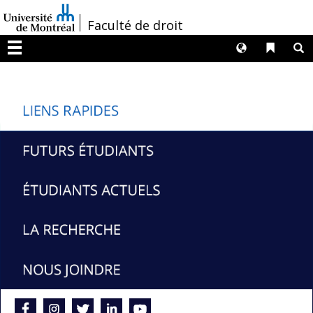
Passer
/
Faculté de droit
au
contenu
Langues
Liens 
R
Menu