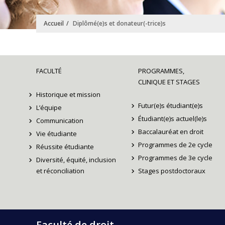
Accueil
Diplômé(e)s et donateur(-trice)s
FACULTÉ
PROGRAMMES,
CLINIQUE ET STAGES
Historique et mission
Futur(e)s étudiant(e)s
L’équipe
Étudiant(e)s actuel(le)s
Communication
Baccalauréat en droit
Vie étudiante
Programmes de 2e cycle
Réussite étudiante
Programmes de 3e cycle
Diversité, équité, inclusion
et réconciliation
Stages postdoctoraux
Faculté de droit