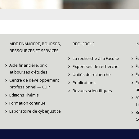
AIDE FINANCIÈRE, BOURSES,
RECHERCHE
I
RESSOURCES ET SERVICES
La recherche à la Faculté
É
Aide financière, prix
Expertises de recherche
É
et bourses d’études
Unités de recherche
É
Centre de développement
Publications
É
professionnel — CDP
ar
Revues scientifiques
Éditions Thémis
A
Formation continue
T
Laboratoire de cyberjustice
B
C