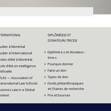
NTERNATIONAL
DIPLÔMÉ(E)S ET
DONATEUR(-TRICE)S
tudier à Montréal
Diplômé.e.s et donateur.-
tudier à l’international
trice.s
coles d’été à Montréal
Pourquoi donner
cole d’été en intelligence
Faire un don
tificielle
Types de don
TLAS — Association of
ransnational Law Schools
Fonds philanthropiques
et Chaires de recherche
usiness Law in a Global
ontext
Prix et bourses