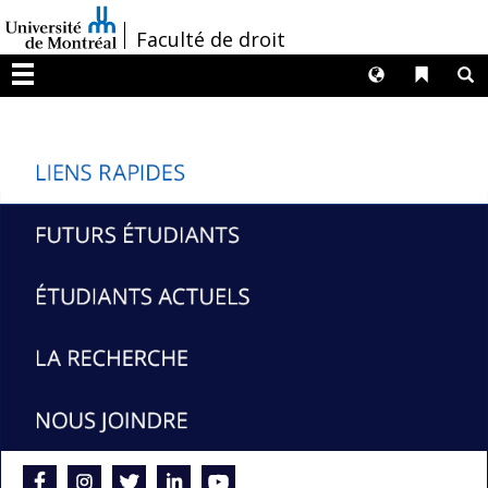
Passer
/
Faculté de droit
au
contenu
Langues
Liens 
R
Menu