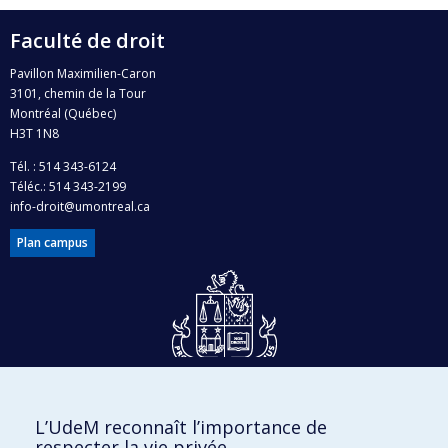
Faculté de droit
Pavillon Maximilien-Caron
3101, chemin de la Tour
Montréal (Québec)
H3T 1N8
Tél. : 514 343-6124
Téléc.: 514 343-2199
info-droit@umontreal.ca
Plan campus
Dons et philanthropie
L’UdeM reconnaît l’importance de
Accès protégé
respecter la vie privée