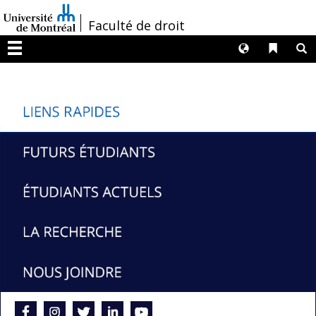
Passer
/
Faculté de droit
au
contenu
Langues
Liens 
R
Menu