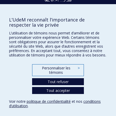
Dons et philanthropie
L’UdeM reconnaît l’importance de
Accès protégé
respecter la vie privée
Nous joindre
L’utilisation de témoins nous permet d’améliorer et de
personnaliser votre expérience Web. Certains témoins
Facebook
|
Twitter
sont obligatoires pour assurer le fonctionnement et la
sécurité du site Web, alors que d’autres enregistrent vos
LinkedIn
|
Instagram
préférences. En acceptant tout, vous consentez à notre
utilisation de témoins pour mieux répondre à vos besoins.
Personnaliser les
>
témoins
Plan du site
Accessibilité
Tout refuser
Tout accepter
Confidentialité
Voir notre
politique de confidentialité
et nos
conditions
Conditions d’utilisation
d’utilisation
.
Paramètres des témoins
Université de