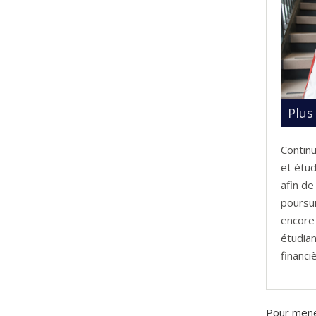
Plus
Contin
et étu
afin de
poursui
encore 
étudian
financi
Pour mener