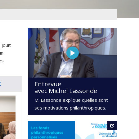
 jouit
un
es
t
Entrevue
avec Michel Lassonde
M. Lassonde explique quelles sont
ses motivations philanthropiques.