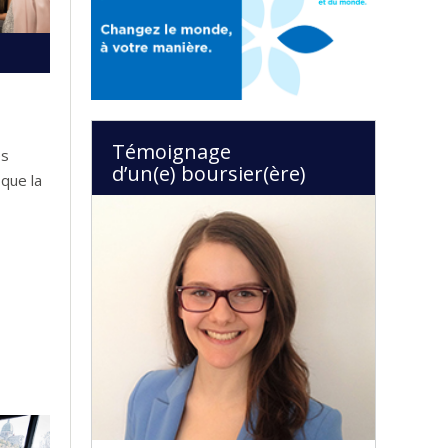
Témoignage
es
d’un(e) boursier(ère)
 que la