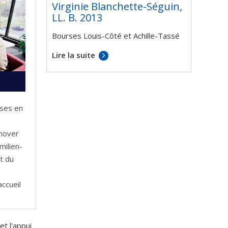
Virginie Blanchette-Séguin,
LL. B. 2013
Bourses Louis-Côté et Achille-Tassé
Lire la suite
sses en
énover
milien-
t du
accueil
t l'appui