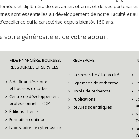
plômées et diplômés, de ses amies et amis et de ses partenaires
nnes sont essentielles au développement de notre Faculté et au
d'excellence qui la caractérise depuis bientôt 150 ans.
e votre générosité et de votre appui !
AIDE FINANCIÈRE, BOURSES,
RECHERCHE
I
RESSOURCES ET SERVICES
La recherche à la Faculté
É
Aide financière, prix
Expertises de recherche
É
et bourses d’études
Unités de recherche
É
Centre de développement
Publications
É
professionnel — CDP
ar
Revues scientifiques
Éditions Thémis
A
Formation continue
T
Laboratoire de cyberjustice
B
C