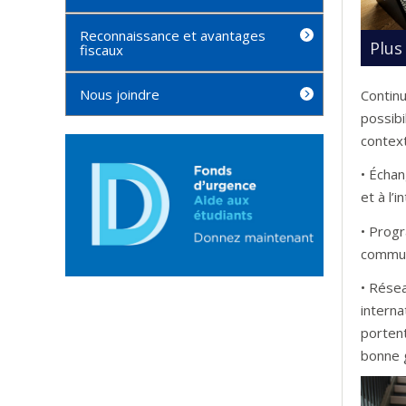
Reconnaissance et avantages
Plus
fiscaux
Nous joindre
Continu
possibi
context
• Échan
et à l’i
• Prog
commun
• Rése
interna
portent
bonne 