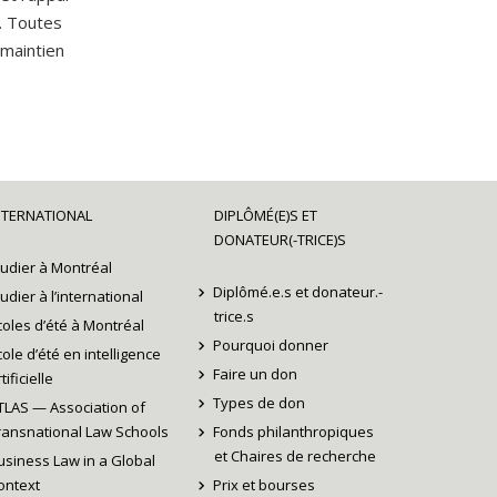
. Toutes
 maintien
NTERNATIONAL
DIPLÔMÉ(E)S ET
DONATEUR(-TRICE)S
tudier à Montréal
Diplômé.e.s et donateur.-
tudier à l’international
trice.s
coles d’été à Montréal
Pourquoi donner
cole d’été en intelligence
Faire un don
tificielle
Types de don
TLAS — Association of
ransnational Law Schools
Fonds philanthropiques
et Chaires de recherche
usiness Law in a Global
ontext
Prix et bourses