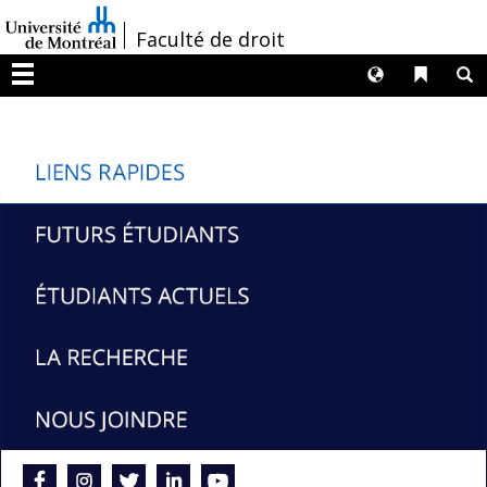
Passer
/
Faculté de droit
au
contenu
Langues
Liens 
R
Menu