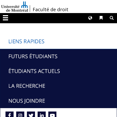
Passer
/
Faculté de droit
au
contenu
Langues
Liens 
R
Menu