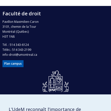
Faculté de droit
Pavillon Maximilien-Caron
3101, chemin de la Tour
Montréal (Québec)
H3T 1N8
Tél. : 514 343-6124
Téléc.: 514 343-2199
info-droit@umontreal.ca
Plan campus
Dons et philanthropie
L’UdeM reconnaît l’importance de