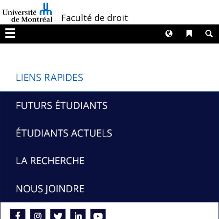
Passer
/
Faculté de droit
au
contenu
Langues
Liens 
R
Menu