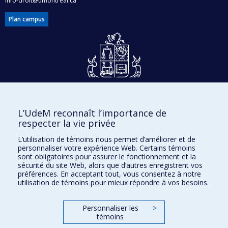
info-droit@umontreal.ca
Plan campus
Dons et philanthropie
L’UdeM reconnaît l’importance de
Accès protégé
respecter la vie privée
Nous joindre
L’utilisation de témoins nous permet d’améliorer et de
personnaliser votre expérience Web. Certains témoins
Facebook
|
Twitter
sont obligatoires pour assurer le fonctionnement et la
sécurité du site Web, alors que d’autres enregistrent vos
LinkedIn
|
Instagram
préférences. En acceptant tout, vous consentez à notre
utilisation de témoins pour mieux répondre à vos besoins.
Personnaliser les
>
Plan du site
témoins