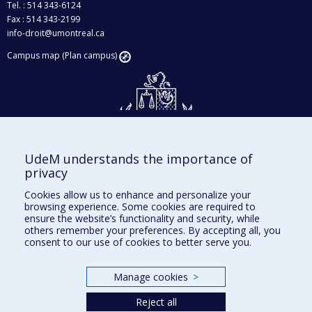
Tel. : 514 343-6124
Fax : 514 343-2199
info-droit@umontreal.ca
Campus map (Plan campus)
UdeM understands the importance of
Givings and philanthropy
privacy
Contact us
Cookies allow us to enhance and personalize your
browsing experience. Some cookies are required to
Facebook
|
Twitter
ensure the website’s functionality and security, while
others remember your preferences. By accepting all, you
LinkedIn
|
Instagram
consent to our use of cookies to better serve you.
Manage cookies
>
Sitemap
Reject all