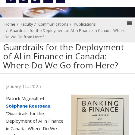
N
Home
Faculty
Communications
Publications
Guardrails for the Deployment of AI in Finance in Canada: Where
Do We Go from Here?
Guardrails for the Deployment
of AI in Finance in Canada:
Where Do We Go from Here?
January 15, 2025
Patrick Mignault et
Stéphane Rousseau
,
“Guardrails for the
Deployment of AI in Finance
in Canada: Where Do We