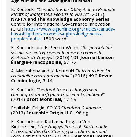
Agriculture and Aboriginal Business
K. Koutouki, “
Canada Has an Obligation to Promote
Rights of Indigenous Peoples in NAFTA
” (2017)
NAFTA and the Knowledge Economy Series
,
Centre for International Governance Innovation
(CIGI)
https://www.cigionline.org/articles/canada-
has-obligation-promote-rights-indigenous-
peoples-nafta
, 1500 words
K. Koutouki and F. Perron-Welch, "
Responsabilité
sociale des entreprises et la mise en œuvre du
Protocole de Nagoya
" (2016) 101
Journal
Liaison
Énergie-Francophonie,
67-72
A. Manirabona and K. Koutouki. “
Introduction: La
criminalité environnementale
” (2016) 49.2
Revue
Criminologie,
5-14
K. Koutouki, “
Les Inuit face au changement
climatique: un défi pour le droit international
”
(2014)
Droit Montréal,
17-19
Equitable Origin,
EO100 Standard Guidance
,
(2013)
Equitable Origin LLC.
, 98 pg
K. Koutouki and Katharina Rogalla Von
Bieberstein, "
The Nagoya Protocol: Sustainable
Access and Benefits-Sharing for Indigenous and
Local Communities
" (2012) 13
Vermont Journal