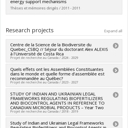
Grade :
LL. M.
energy support mechanisms
Lien vers le document dans Papyrus
Thèses et mémoires dirigés / 2011 - 2011
Graduate :
Stougiannos, Lampros
Cycle :
Master's
Research projects
Expand all
Grade :
LL. M.
Lien vers le document dans Papyrus
Centre de la Science de la Biodiversite du
Quebec_CSBQ // Séjour du doctorant Alex ALEXIS
à l'Université de Costa Rica
Projet de recherche au Canada / 2024 - 2029
Quels effets ont les Assemblées Constituantes
Lead researcher :
Andrew Gonzalez
dans le monde et quelle forme d’assemblée est
Co-researchers :
Konstantia Koutouki
recommandée au Québec?
Projet de recherche au Canada / 2023 - 2027
Funding sources:
FRQNT/Fonds de recherche du
Québec - Nature et technologies (FQRNT)
STUDY OF INDIAN AND UKRAINIAN LEGAL
Lead researcher :
Konstantia Koutouki
Grant programs:
FRAMEWORKS REGULATING BIOFERTILIZERS
PVXXXXXX-(RS) Programme de
Funding sources:
FRQNT/Fonds de recherche du
AND BIOCONTROL AGENTS IN REFERENCE TO
regroupements stratégiques
CANADIAN MICROBIAL PRODUCTS – Year Two
Québec - Nature et technologies (FQRNT)
Projet de recherche au Canada / 2018 - 2019
Grant programs:
PVXXXXXX-Engagement
(financement partagé entre les fonds de recherche du
Study of Indian and Ukrainian Legal Frameworks
Lead researcher :
Konstantia Koutouki
Regulating Biofertilizers and Biocontrol Agents in