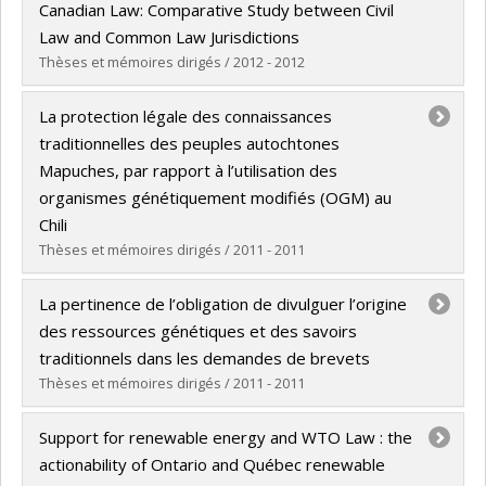
Cycle :
Master's
Canadian Law: Comparative Study between Civil
Grade :
LL. M.
Law and Common Law Jurisdictions
Lien vers le document dans Papyrus
Thèses et mémoires dirigés / 2012 - 2012
Graduate :
Hedaraly, Saleha
La protection légale des connaissances
Cycle :
Master's
traditionnelles des peuples autochtones
Grade :
LL. M.
Mapuches, par rapport à l’utilisation des
Lien vers le document dans Papyrus
organismes génétiquement modifiés (OGM) au
Chili
Thèses et mémoires dirigés / 2011 - 2011
Graduate :
Honorato Marin, Paula
La pertinence de l’obligation de divulguer l’origine
Cycle :
Master's
des ressources génétiques et des savoirs
Grade :
LL. M.
traditionnels dans les demandes de brevets
Lien vers le document dans Papyrus
Thèses et mémoires dirigés / 2011 - 2011
Graduate :
Sow, Mame Ngoné
Support for renewable energy and WTO Law : the
Cycle :
Master's
actionability of Ontario and Québec renewable