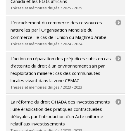
Cycle :
Master's
Canada et les États africains
Grade :
LL. M.
Thèses et mémoires dirigés / 2025 - 2025
Lien vers le document dans Papyrus
Graduate :
Yacoubou, Abikè
L'encadrement du commerce des ressources
Cycle :
Doctoral
naturelles par l'Organisation Mondiale du
Grade :
LL. D.
Commerce : le cas de l'Union du Maghreb Arabe
Lien vers le document dans Papyrus
Thèses et mémoires dirigés / 2024 - 2024
Graduate :
Kilani, Chirine
L’action en réparation des préjudices subis en cas
Cycle :
Doctoral
d’atteinte du droit à un environnement sain par
Grade :
LL. D.
l’exploitation minière : cas des communautés
Lien vers le document dans Papyrus
locales vivant dans la zone CEMAC
Thèses et mémoires dirigés / 2023 - 2023
Graduate :
Andosmoui, Nature De Destin
La réforme du droit OHADA des investissements
Cycle :
Doctoral
: une éradication des pratiques contractuelles
Grade :
LL. D.
déloyales par l’introduction d’un Acte uniforme
Lien vers le document dans Papyrus
relatif aux investissements
Thèses et mémoires dirigés / 2023 - 2023