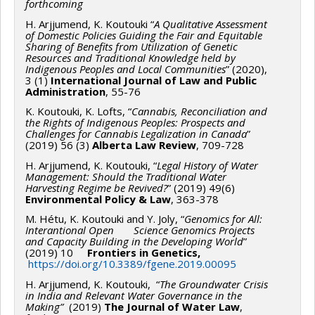
forthcoming
H. Arjjumend, K. Koutouki “
A Qualitative Assessment
of Domestic Policies Guiding the Fair and Equitable
Sharing of Benefits from Utilization of Genetic
Resources and Traditional Knowledge held by
Indigenous Peoples and Local Communities
” (2020),
3 (1)
International Journal of Law and Public
Administration
, 55-76
K. Koutouki, K. Lofts, “
Cannabis, Reconciliation and
the Rights of Indigenous Peoples: Prospects and
Challenges for Cannabis Legalization in Canada
”
(2019) 56 (3)
Alberta Law Review
, 709-728
H. Arjjumend, K. Koutouki, “
Legal History of Water
Management: Should the Traditional Water
Harvesting Regime be Revived?
” (2019) 49(6)
Environmental Policy & Law
, 363-378
M. Hétu, K. Koutouki and Y. Joly, “
Genomics for All:
Interantional Open Science Genomics Projects
and Capacity Building in the Developing World
”
(2019) 10
Frontiers in Genetics,
https://doi.org/10.3389/fgene.2019.00095
H. Arjjumend, K. Koutouki, “
The Groundwater Crisis
in India and Relevant Water Governance in the
Making”
(2019)
The Journal of Water Law
,