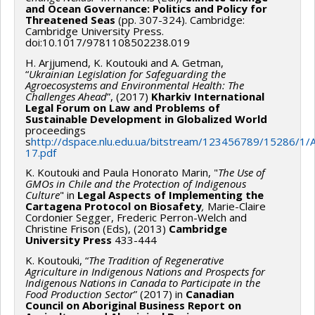
and Ocean Governance: Politics and Policy for
Threatened Seas
(pp. 307-324). Cambridge:
Cambridge University Press.
doi:10.1017/9781108502238.019
H. Arjjumend, K. Koutouki and A. Getman,
“
Ukrainian Legislation for Safeguarding the
Agroecosystems and Environmental Health: The
Challenges Ahead
”, (2017)
Kharkiv International
Legal Forum on Law and Problems of
Sustainable Development in Globalized World
proceedings
s
http://dspace.nlu.edu.ua/bitstream/123456789/15286/1/
17.pdf
K. Koutouki and Paula Honorato Marin, "
The Use of
GMOs in Chile and the Protection of Indigenous
Culture
" in
Legal Aspects of Implementing the
Cartagena Protocol on Biosafety
,
Marie-Claire
Cordonier Segger, Frederic Perron-Welch and
Christine Frison (Eds), (2013)
Cambridge
University Press
433-444
K. Koutouki, “
The Tradition of Regenerative
Agriculture in Indigenous Nations
and Prospects for
Indigenous Nations in Canada to Participate in the
Food Production Sector
” (2017) in
Canadian
Council on Aboriginal Business Report on