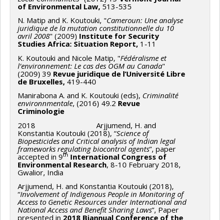
of Environmental Law,
513-535
N. Matip and K. Koutouki, "
Cameroun: Une analyse
juridique de la mutation constitutionnelle du 10
avril 2008
" (2009)
Institute for Security
Studies Africa: Situation Report,
1-11
K. Koutouki and Nicole Matip, "
Fédéralisme et
l’environnement: Le cas des OGM au Canada
"
(2009) 39
Revue juridique de l’Université Libre
de Bruxelles,
419-440
Manirabona A. and K. Koutouki (eds),
Criminalité
environnmentale
, (2016) 49.2
Revue
Criminologie
2018 Arjjumend, H. and
Konstantia Koutouki (2018), “
Science of
Biopesticides and Critical analysis of Indian legal
frameworks regulating biocontrol agents
”, paper
th
accepted in 9
International Congress of
Environmental Research
, 8-10 February 2018,
Gwalior, India
Arjjumend, H. and Konstantia Koutouki (2018),
“
Involvement of Indigenous People in Monitoring of
Access to Genetic Resources under International and
National Access and Benefit Sharing Laws
”, Paper
presented in
2018 Biannual Conference of the