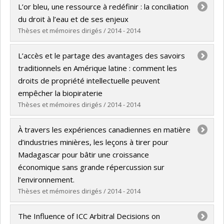
Graduate :
Djemba Kandjo, Joseph
L’or bleu, une ressource à redéfinir : la conciliation
Cycle :
Master's
du droit à l’eau et de ses enjeux
Grade :
LL. M.
Thèses et mémoires dirigés / 2014 - 2014
Lien vers le document dans Papyrus
Graduate :
Watson, Naomi C.
L’accès et le partage des avantages des savoirs
Cycle :
Master's
traditionnels en Amérique latine : comment les
Grade :
LL. M.
droits de propriété intellectuelle peuvent
Lien vers le document dans Papyrus
empêcher la biopiraterie
Thèses et mémoires dirigés / 2014 - 2014
Graduate :
Mercer, Henrique
À travers les expériences canadiennes en matière
Cycle :
Doctoral
d’industries minières, les leçons à tirer pour
Grade :
LL. D.
Madagascar pour bâtir une croissance
Lien vers le document dans Papyrus
économique sans grande répercussion sur
l’environnement.
Thèses et mémoires dirigés / 2014 - 2014
Graduate :
Randrianarison, Hanitra Michele
The Influence of ICC Arbitral Decisions on