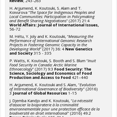
Review
, 243-263
H. Arjjumend, K. Koutouki, S. Alam and T.
Koivurova “
The Space for Indigenous Peoples and
Local Communities: Participation in Policymaking
and Benefit Sharing Negotiations
” (2017) 21:4
World Affairs: Journal of International Issues,
56-72
M. Hétu, Y. Joly and K. Koutouki, “
Measuring the
Performance of International Genomic Research
Projects in Fostering Genomic Capacity in the
Developing World
” (2017) 36: 4
New Genetics
and Society
315 - 335
P. Watts, K. Koutouki, S. Booth and S. Blum “
Inuit
Food Security in Canada: Arctic Marine
Ethnoecology
” (2017) 9:3
Food Security: The
Science, Sociology and Economics of Food
Production and Access to Food
421–440
H. Arjjumend, K. Koutouki and S. Alam, "
Evolution
of International Governance of Biodiversity
" (2016)
3
Journal of Global Resources
1-15
J. Djemba Kandjo and K. Koutouki, "
La nécessité
d’associer la biopiraterie à la criminalité
environnementale pour une protection efficace de la
biodiversité en droit international"
(2016) 49.2