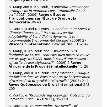
N. Matip and K. Koutouki, "
Cameroun: Une analyse
juridique de la mutation constitutionnelle du 10
avril 2008
" (2009)
Revue d’Études
Francophones sur l’État de Droit et la
Démocratie
30-40
K. Koutouki and N. Lyons, "
Canadian Inuit Speak to
Climate Change: Inuit Perceptions on the
Adaptability of Land Claims Agreements to
Accommodate Environmental Change
" (2009) 27
Wisconsin International Law Journal
516-542
N. Matip, K. Koutouki and S. Kwembo, "
Les
flexibilités de l’ADPIC sont elles bien mises en œuvre
par les pays de l’OAPI dans le sens d’une meilleure
efficacité de leur législation
?" (2009) 2
Revue
Africaine de la Propriété Intellectuelle
15-26
N. Matip, and K. Koutouki, "
La protection juridique
du folklore dans les états membres de l’organisation
africaine de la propriété intellectuelle
" (2008) 21.1
Revue Québécoise de Droit International
243-
265
K. Koutouki. “
Reconsidering Copyright Protection for
Software
” (1999) 48
UNB LJ,
95-118
K. Koutouki, “
Human Rights: The Benefits of