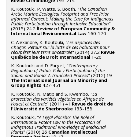
Revue Criminologie
195-214
K. Koutouki, P. Watts, S. Booth, "
The Canadian
Arctic Marine Ecological Footprint and Free Prior
Informed Consent: Making the Case for Indigenous
Public Participation through Inclusive Education
"
(2015) 24.2
Review of European Community &
International Environmental Law
160-170
C. Alexandre, K. Koutouki, "
Les déplacés des
Chagos. Retour sur la lutte de ces habitants pour
récupérer leur terre ancestrale
" (2014) 27.2
Revue
Québécoise de Droit International
1-26
K. Koutouki and D. Farget, "
Contemporary
Regulation of Public Policy Participation of the
Saami and Roma: A Truncated Process
" (2012) 19
The International Journal on Minority and
Group Rights
427-451
K. Koutouki, N. Matip and S. Kwembo, "
La
protection des variétés végétales en Afrique de
l’ouest et Centrale
" (2011) 41
Revue de droit de
l'Université de Sherbrooke
133-158
K. Koutouki, "
A Legal Placebo: The Role of
International Patent Law in the Protection of
Indigenous Traditional Knowledge of Medicinal
Plants
" (2010) 26
Canadian Intellectual
Property Review
19-43