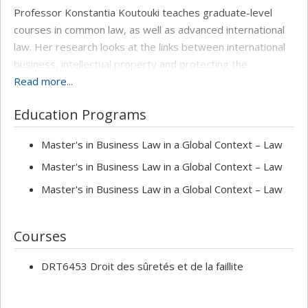
Professor Konstantia Koutouki teaches graduate-level
courses in common law, as well as advanced international
law. Her research looks at the links between international
business, intellectual property and protecting the
environment. She has extensive expertise in international
Read more...
law as it relates to sustainable development, more
Education Programs
specifically, the social, economic and cultural development
of local and aboriginal communities, as well as the
Master's in Business Law in a Global Context – Law
preservation of natural spaces and ancient knowledge, in
Master's in Business Law in a Global Context – Law
particular, as it concerns traditional medicine and
agriculture. As an invited professor and researcher,
Master's in Business Law in a Global Context – Law
Konstantia Koutouki has visited local and aboriginal
communities around the world. She is also the main
Courses
resource for natural resources at the McGill University
Centre for International Sustainable Development Law
DRT6453 Droit des sûretés et de la faillite
(CISDL).