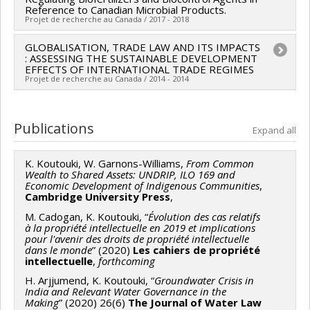
Québec)
Funding sources:
MITACS Inc.
Reference to Canadian Microbial Products.
Projet de recherche au Canada / 2017 - 2018
Grant programs:
PVXXXXXX-Stage Élévation Québec -
MITACS
GLOBALISATION, TRADE LAW AND ITS IMPACTS
Lead researcher :
Konstantia Koutouki
: ASSESSING THE SUSTAINABLE DEVELOPMENT
Funding sources:
MITACS Inc.
EFFECTS OF INTERNATIONAL TRADE REGIMES
Projet de recherche au Canada / 2014 - 2014
Grant programs:
PVXXXXXX-Stage Élévation Québec -
MITACS
Lead researcher :
Konstantia Koutouki
Co-researchers :
Markus Gehring
Publications
Expand all
Funding sources:
CRSH/Conseil de recherches en
sciences humaines du Canada
K. Koutouki, W. Garnons-Williams,
From Common
Wealth to Shared Assets: UNDRIP, ILO 169 and
Grant programs:
PVXXXXXX-Subvention ordinaire de
Economic Development of Indigenous Communities
,
recherche
Cambridge University Press
,
M. Cadogan, K. Koutouki, “
Évolution des cas relatifs
à la propriété intellectuelle en 2019 et implications
pour l'avenir des droits de propriété intellectuelle
dans le monde
” (2020)
Les cahiers de propriété
intellectuelle
,
forthcoming
H. Arjjumend, K. Koutouki, “
Groundwater Crisis in
India and Relevant Water Governance in the
Making
” (2020) 26(6)
The Journal of
Water Law