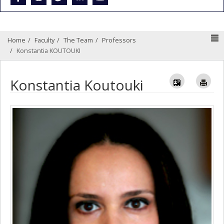
N
Home
Faculty
The Team
Professors
Konstantia KOUTOUKI
Vcard
Im
Konstantia Koutouki