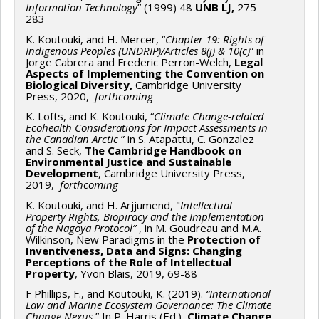
Information Technology
” (1999) 48
UNB LJ,
275-
283
K. Koutouki, and H. Mercer, “
Chapter 19: Rights of
Indigenous Peoples (UNDRIP)/Articles 8(j) & 10(c)
” in
Jorge Cabrera and Frederic Perron-Welch,
Legal
Aspects of Implementing the Convention on
Biological Diversity,
Cambridge University
Press, 2020,
forthcoming
K. Lofts, and K. Koutouki, “
Climate Change-related
Ecohealth Considerations for Impact Assessments in
the Canadian Arctic
” in S. Atapattu, C. Gonzalez
and S. Seck,
The Cambridge Handbook on
Environmental Justice and Sustainable
Development
, Cambridge University Press,
2019,
forthcoming
K. Koutouki, and H. Arjjumend, "
Intellectual
Property Rights, Biopiracy and the Implementation
of the Nagoya Protocol”
, in M. Goudreau and M.A.
Wilkinson, New Paradigms in the
Protection of
Inventiveness, Data and Signs: Changing
Perceptions of the Role of Intellectual
Property
, Yvon Blais, 2019, 69-88
F Phillips, F., and Koutouki, K. (2019).
“International
Law and Marine Ecosystem Governance: The Climate
Change Nexus.
” In P. Harris (Ed.),
Climate Change