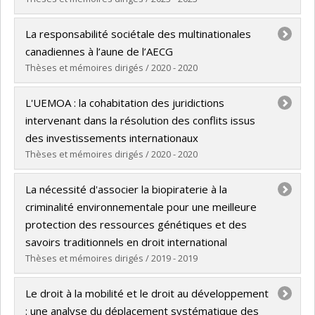
Graduate :
Awe Dzama, Pollyana Marguerita Milaine
La responsabilité sociétale des multinationales
Cycle :
Master's
canadiennes à l’aune de l’AECG
Grade :
LL. M.
Thèses et mémoires dirigés / 2020 - 2020
Lien vers le document dans Papyrus
Graduate :
Ruiz-Pardo, Mélanie
L'UEMOA : la cohabitation des juridictions
Cycle :
Master's
intervenant dans la résolution des conflits issus
Grade :
LL. M.
des investissements internationaux
Lien vers le document dans Papyrus
Thèses et mémoires dirigés / 2020 - 2020
Graduate :
Berte, Tandjaman Abiba Grace
La nécessité d'associer la biopiraterie à la
Cycle :
Master's
criminalité environnementale pour une meilleure
Grade :
LL. M.
protection des ressources génétiques et des
Lien vers le document dans Papyrus
savoirs traditionnels en droit international
Thèses et mémoires dirigés / 2019 - 2019
Graduate :
Djemba Kandjo, Joseph
Le droit à la mobilité et le droit au développement
Cycle :
Doctoral
: une analyse du déplacement systématique des