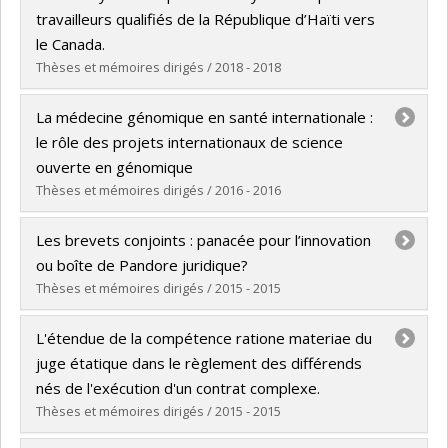
Grade :
Ph. D.
travailleurs qualifiés de la République d’Haïti vers
Lien vers le document dans Papyrus
le Canada.
Thèses et mémoires dirigés / 2018 - 2018
Graduate :
Prophète, Lucien
La médecine génomique en santé internationale :
Cycle :
Doctoral
le rôle des projets internationaux de science
Grade :
LL. D.
ouverte en génomique
Lien vers le document dans Papyrus
Thèses et mémoires dirigés / 2016 - 2016
Graduate :
Hétu, Martin
Les brevets conjoints : panacée pour l’innovation
Cycle :
Master's
ou boîte de Pandore juridique?
Grade :
M. Sc.
Thèses et mémoires dirigés / 2015 - 2015
Lien vers le document dans Papyrus
Graduate :
Mastrostefano, Mylène
L'étendue de la compétence ratione materiae du
Cycle :
Master's
juge étatique dans le règlement des différends
Grade :
LL. M.
nés de l'exécution d'un contrat complexe.
Lien vers le document dans Papyrus
Thèses et mémoires dirigés / 2015 - 2015