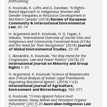
forthcoming
K. Koutouki, K. Lofts and G. Davidian, “A Rights-
Based Approach to Indigenous Women and
Gender Inequities in Resource Development in
Northern Canada” (2018)
Review of European
Community & International Environmental
Law
, 63-74
H. Arjjumend and K. Koutouki, H. G. Fagan, S.
Shibata, “
International Overview of Sacred Sites and
Indigenous and Community Conserved Areas (ICCAs)
and the Need for Their Recognition
” (2018)
Journal
of Global Environmental Studies
, 33-56
C. Alexandre, K. Koutouki, “
No Way Home for the
Chagossians: Law and Power Politics”
(2018) 25
International Journal on Minority and Group
Rights
1-35
H. Arjjumend, K. Koutouki “
Science of Biopesticides
and Critical Analysis of Indian Legal Frameworks
Regulating Biocontrol Agents
”, (2018) 11(3)
International Journal of Agriculture,
Environment and Biotechnology
, 563-571.
K. Koutouki, “
Crimes Against Future Inuit
Generations: Heavy Metals and Persistent Organic
Pollutants
” (2017) 20
Australian Indigenous Law