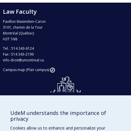
Law Faculty
Pavillon Maximilien-Caron
3101, chemin de la Tour
Montréal (Québec)
H3T 1N8
Tel. : 514 343-6124
Fax : 514 343-2199
info-droit@umontreal.ca
Campus map (Plan campus)
UdeM understands the importance of
Givings and philanthropy
privacy
Contact us
Cookies allow us to enhance and personalize your