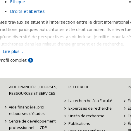
Éthique
Droits et libertés
Mes travaux se situent à l'intersection entre le droit international d
traditions juridiques autochtones et le droit canadien. Ils s'évert
qu'une diversité de perspectives y soit incluse. Je milite pour la r
autochtones dans les milieux d'enseignement et de recherche.
Lire plus…
Ayant créé une émission de radio
Premières langues
(ckia 88.3 FM)
Profil complet
concerne leur rapport à leur langue première, je développe une exp
AIDE FINANCIÈRE, BOURSES,
RECHERCHE
I
RESSOURCES ET SERVICES
La recherche à la Faculté
É
Aide financière, prix
Expertises de recherche
É
et bourses d’études
Unités de recherche
É
Centre de développement
Publications
É
professionnel — CDP
ar