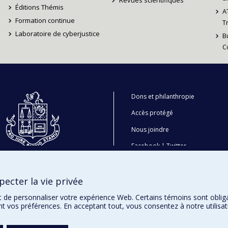
Revues scientifiques
Éditions Thémis
A
Formation continue
T
Laboratoire de cyberjustice
B
C
Dons et philanthropie
Accès protégé
Nous joindre
Facebook
|
Twitter
LinkedIn
|
Instagram
ecter la vie privée
t de personnaliser votre expérience Web. Certains témoins sont oblig
ent vos préférences. En acceptant tout, vous consentez à notre utili