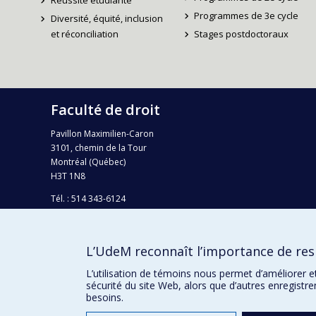
Réussite étudiante
Programmes de 3e cycle
Diversité, équité, inclusion
et réconciliation
Stages postdoctoraux
Faculté de droit
Pavillon Maximilien-Caron
3101, chemin de la Tour
Montréal (Québec)
H3T 1N8
Tél. : 514 343-6124
Téléc.: 514 343-2199
info-droit@umontreal.ca
L’UdeM reconnaît l’importance de resp
Plan campus
L’utilisation de témoins nous permet d’améliorer e
sécurité du site Web, alors que d’autres enregistr
besoins.