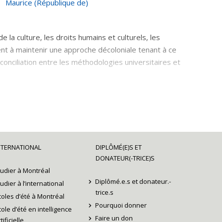
Maurice (République de)
e la culture, les droits humains et culturels, les
uent à maintenir une approche décoloniale tenant à ce
éconciliation entre les méthodologies universitaires et
 donnant la parole aux premiers peuples en ce qui
ertise sur les droits linguistiques.
NTERNATIONAL
DIPLÔMÉ(E)S ET
DONATEUR(-TRICE)S
tudier à Montréal
Diplômé.e.s et donateur.-
tudier à l’international
trice.s
coles d’été à Montréal
Pourquoi donner
cole d’été en intelligence
Faire un don
tificielle