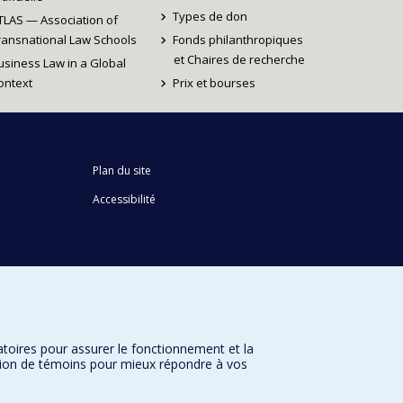
Types de don
TLAS — Association of
ransnational Law Schools
Fonds philanthropiques
et Chaires de recherche
usiness Law in a Global
ontext
Prix et bourses
Plan du site
Accessibilité
atoires pour assurer le fonctionnement et la
sation de témoins pour mieux répondre à vos