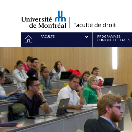
Passer
au
contenu
/
Faculté de droit
Navigation
ACCUEIL
FACULTÉ
PROGRAMMES,
CLINIQUE ET STAGES
principale