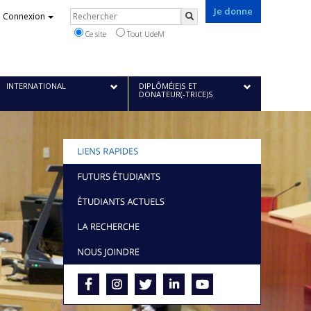
Je donne
Rechercher
Connexion
Rechercher
Ce site
Tout UdeM
INTERNATIONAL
DIPLÔMÉ(E)S ET
DONATEUR(-TRICE)S