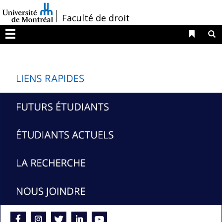
Passer
/
Faculté de droit
au
contenu
Liens 
R
Menu