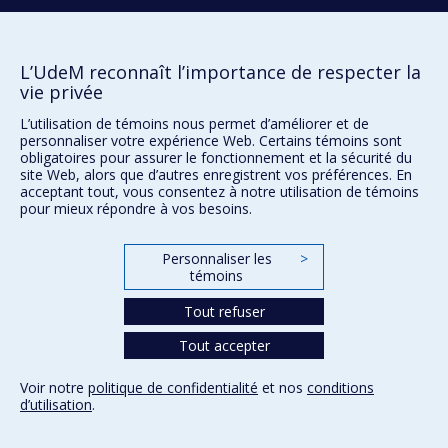
L’UdeM reconnaît l’importance de respecter la
Plan du site
vie privée
Accessibilité
L’utilisation de témoins nous permet d’améliorer et de
personnaliser votre expérience Web. Certains témoins sont
obligatoires pour assurer le fonctionnement et la sécurité du
site Web, alors que d’autres enregistrent vos préférences. En
Confidentialité
acceptant tout, vous consentez à notre utilisation de témoins
Conditions d’utilisation
pour mieux répondre à vos besoins.
Paramètres des témoins
Université de
Montréal
Personnaliser les
>
témoins
Tout refuser
Tout accepter
Voir notre
politique de confidentialité
et nos
conditions
d’utilisation
.