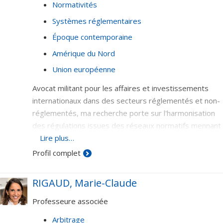
Normativités
Systèmes réglementaires
Époque contemporaine
Amérique du Nord
Union européenne
Avocat militant pour les affaires et investissements
internationaux dans des secteurs réglementés et non-
réglementés, ma recherche porte sur l'harmonisation
des régulations issues des réseaux normatifs mennant
à la gouvernance économique et financière globale. Je
Lire plus…
m'intéresse aux greffes juridiques, les pays rule-takers
Profil complet
et rule-makers, l'idéal hégémon de quelques
puissances, incluant la concentration de marché surtout
RIGAUD, Marie-Claude
dans le secteur de la finance à l'occident.
Professeure associée
Arbitrage