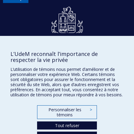
Dons et philanthropie
L’UdeM reconnaît l’importance de
Accès protégé
respecter la vie privée
Nous joindre
L’utilisation de témoins nous permet d’améliorer et de
personnaliser votre expérience Web. Certains témoins
Facebook
|
Twitter
sont obligatoires pour assurer le fonctionnement et la
sécurité du site Web, alors que d’autres enregistrent vos
LinkedIn
|
Instagram
préférences. En acceptant tout, vous consentez à notre
utilisation de témoins pour mieux répondre à vos besoins.
Personnaliser les
>
Plan du site
témoins
Accessibilité
Tout refuser