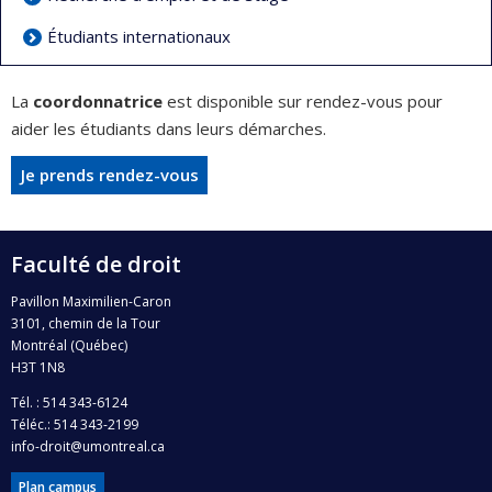
Étudiants internationaux
La
coordonnatrice
est disponible sur rendez-vous pour
aider les étudiants dans leurs démarches.
Je prends rendez-vous
Faculté de droit
Pavillon Maximilien-Caron
3101, chemin de la Tour
Montréal (Québec)
H3T 1N8
Tél. : 514 343-6124
Téléc.: 514 343-2199
info-droit@umontreal.ca
Plan campus