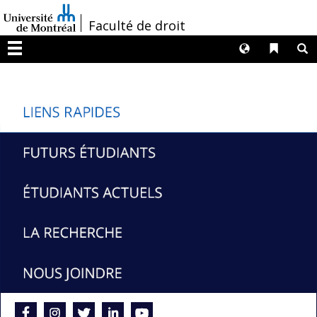
Passer
/
Faculté de droit
au
contenu
Langues
Liens 
R
Menu