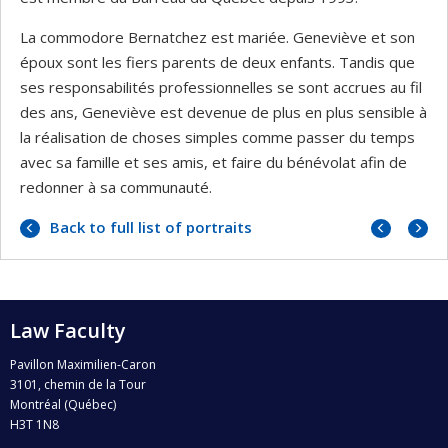
La commodore Bernatchez est mariée. Geneviève et son
époux sont les fiers parents de deux enfants. Tandis que
ses responsabilités professionnelles se sont accrues au fil
des ans, Geneviève est devenue de plus en plus sensible à
la réalisation de choses simples comme passer du temps
avec sa famille et ses amis, et faire du bénévolat afin de
redonner à sa communauté.
Previo
Next
Back to full list of portraits
portrai
portrai
Law Faculty
Pavillon Maximilien-Caron
3101, chemin de la Tour
Montréal (Québec)
H3T 1N8