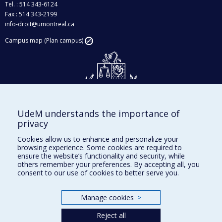
Tel. : 514 343-6124
Fax : 514 343-2199
info-droit@umontreal.ca
Campus map (Plan campus)
UdeM understands the importance of
Givings and philanthropy
privacy
Contact us
Cookies allow us to enhance and personalize your
browsing experience. Some cookies are required to
Facebook
|
Twitter
ensure the website’s functionality and security, while
others remember your preferences. By accepting all, you
LinkedIn
|
Instagram
consent to our use of cookies to better serve you.
Manage cookies
>
Sitemap
Reject all