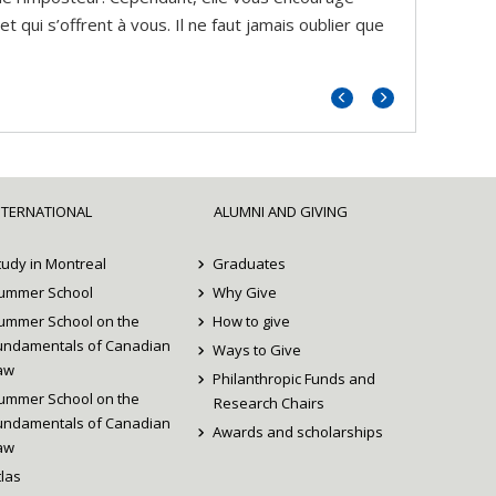
 qui s’offrent à vous. Il ne faut jamais oublier que
Previous
Next
portrait
portrait
NTERNATIONAL
ALUMNI AND GIVING
tudy in Montreal
Graduates
ummer School
Why Give
ummer School on the
How to give
undamentals of Canadian
Ways to Give
aw
Philanthropic Funds and
ummer School on the
Research Chairs
undamentals of Canadian
Awards and scholarships
aw
tlas