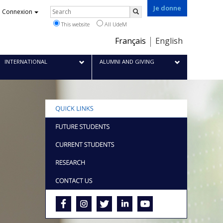
Je donne
Rechercher
Connexion
Search
This website
All UdeM
Choix
Français
English
de
la
INTERNATIONAL
ALUMNI AND GIVING
langue