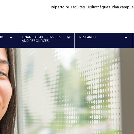
Liens
Répertoire
Facultés
Bibliothèques
Plan campus
externes
ND
FINANCIAL AID, SERVICES
RESEARCH
AND RESOURCES