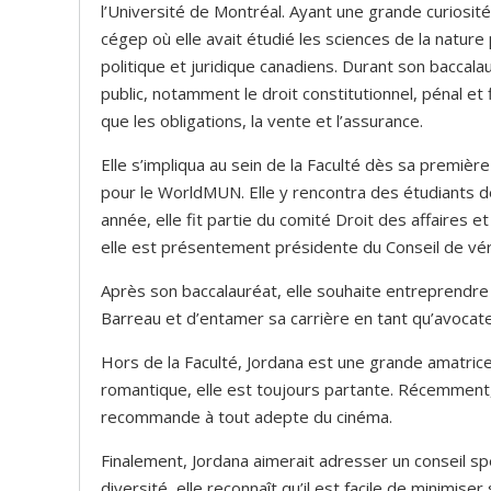
l’Université de Montréal. Ayant une grande curiosité 
cégep où elle avait étudié les sciences de la natur
politique et juridique canadiens. Durant son baccala
public, notamment le droit constitutionnel, pénal et 
que les obligations, la vente et l’assurance.
Elle s’impliqua au sein de la Faculté dès sa premiè
pour le WorldMUN. Elle y rencontra des étudiants d
année, elle fit partie du comité Droit des affaires 
elle est présentement présidente du Conseil de vér
Après son baccalauréat, elle souhaite entreprendre 
Barreau et d’entamer sa carrière en tant qu’avocat
Hors de la Faculté, Jordana est une grande amatric
romantique, elle est toujours partante. Récemment, e
recommande à tout adepte du cinéma.
Finalement, Jordana aimerait adresser un conseil sp
diversité, elle reconnaît qu’il est facile de minim