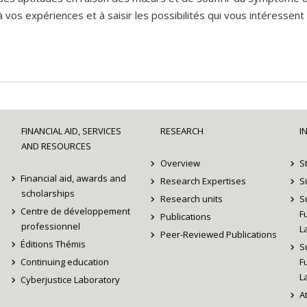
os expériences et à saisir les possibilités qui vous intéressent et
FINANCIAL AID, SERVICES
RESEARCH
I
AND RESOURCES
Overview
S
Financial aid, awards and
Research Expertises
S
scholarships
Research units
S
Centre de développement
F
Publications
professionnel
L
Peer-Reviewed Publications
Éditions Thémis
S
Continuing education
F
L
Cyberjustice Laboratory
A