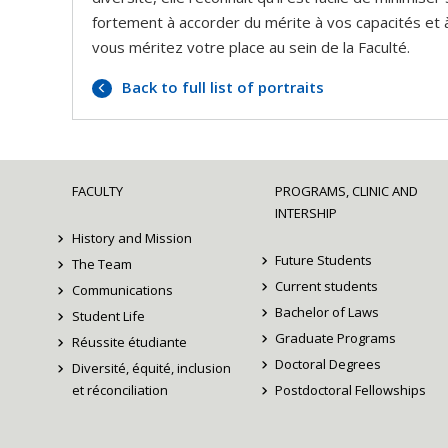
fortement à accorder du mérite à vos capacités et à v
vous méritez votre place au sein de la Faculté.
Back to full list of portraits
FACULTY
PROGRAMS, CLINIC AND
INTERSHIP
History and Mission
Future Students
The Team
Current students
Communications
Bachelor of Laws
Student Life
Graduate Programs
Réussite étudiante
Doctoral Degrees
Diversité, équité, inclusion
et réconciliation
Postdoctoral Fellowships