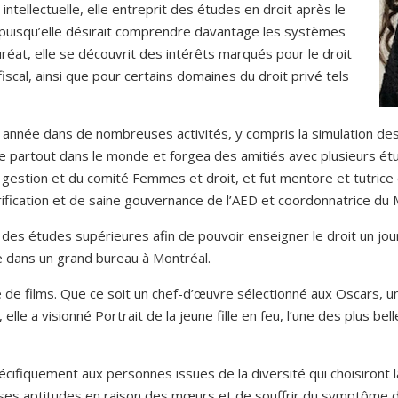
intellectuelle, elle entreprit des études en droit après le
e puisqu’elle désirait comprendre davantage les systèmes
uréat, elle se découvrit des intérêts marqués pour le droit
fiscal, ainsi que pour certains domaines du droit privé tels
re année dans de nombreuses activités, y compris la simulation de
e partout dans le monde et forgea des amitiés avec plusieurs étu
et gestion et du comité Femmes et droit, et fut mentore et tutric
ification et de saine gouvernance de l’AED et coordonnatrice du 
des études supérieures afin de pouvoir enseigner le droit un jour
e dans un grand bureau à Montréal.
e de films. Que ce soit un chef-d’œuvre sélectionné aux Oscars, 
lle a visionné Portrait de la jeune fille en feu, l’une des plus b
écifiquement aux personnes issues de la diversité qui choisiront 
iser ses aptitudes en raison des mœurs et de souffrir du symptôme