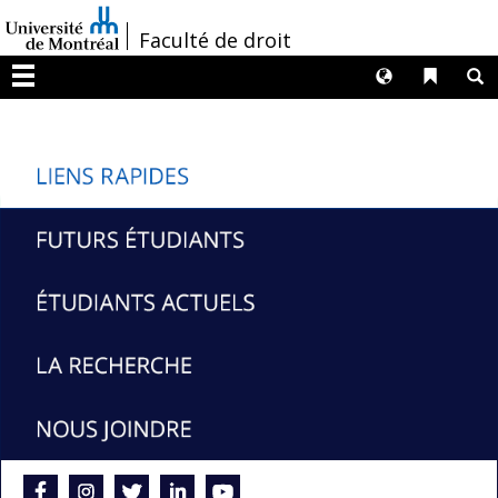
Passer
/
Faculté de droit
au
contenu
Langues
Liens 
R
Menu