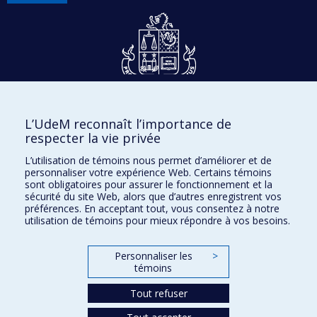
Dons et philanthropie
L’UdeM reconnaît l’importance de
Accès protégé
respecter la vie privée
Nous joindre
L’utilisation de témoins nous permet d’améliorer et de
personnaliser votre expérience Web. Certains témoins
Facebook
|
Twitter
sont obligatoires pour assurer le fonctionnement et la
sécurité du site Web, alors que d’autres enregistrent vos
LinkedIn
|
Instagram
préférences. En acceptant tout, vous consentez à notre
utilisation de témoins pour mieux répondre à vos besoins.
Personnaliser les
>
témoins
Plan du site
Accessibilité
Tout refuser