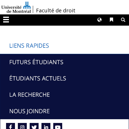
Passer
/
Faculté de droit
au
contenu
Langues
Liens 
R
Menu