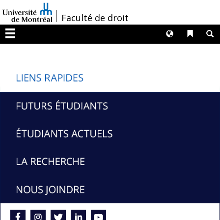
Passer
/
Faculté de droit
au
contenu
Langues
Liens 
R
Menu