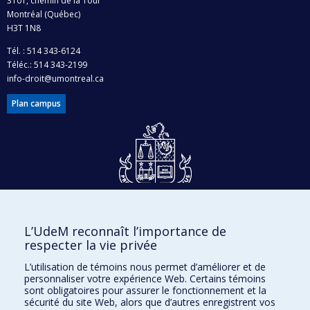
3101, chemin de la Tour
Montréal (Québec)
H3T 1N8
Tél. : 514 343-6124
Téléc.: 514 343-2199
info-droit@umontreal.ca
Plan campus
Dons et philanthropie
L’UdeM reconnaît l’importance de
Accès protégé
respecter la vie privée
Nous joindre
L’utilisation de témoins nous permet d’améliorer et de
personnaliser votre expérience Web. Certains témoins
Facebook
|
Twitter
sont obligatoires pour assurer le fonctionnement et la
sécurité du site Web, alors que d’autres enregistrent vos
LinkedIn
|
Instagram