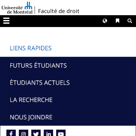
Passer
/
Faculté de droit
au
contenu
Langues
Liens 
R
Menu