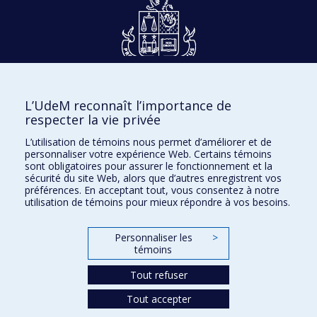
Dons et philanthropie
L’UdeM reconnaît l’importance de
Accès protégé
respecter la vie privée
Nous joindre
L’utilisation de témoins nous permet d’améliorer et de
personnaliser votre expérience Web. Certains témoins
Facebook
|
Twitter
sont obligatoires pour assurer le fonctionnement et la
sécurité du site Web, alors que d’autres enregistrent vos
LinkedIn
|
Instagram
préférences. En acceptant tout, vous consentez à notre
utilisation de témoins pour mieux répondre à vos besoins.
Personnaliser les
>
témoins
Plan du site
Accessibilité
Tout refuser
Tout accepter