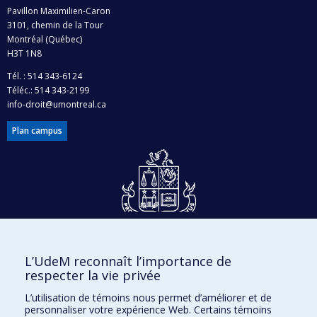
Pavillon Maximilien-Caron
3101, chemin de la Tour
Montréal (Québec)
H3T 1N8
Tél. : 514 343-6124
Téléc.: 514 343-2199
info-droit@umontreal.ca
Plan campus
Dons et philanthropie
L’UdeM reconnaît l’importance de
Accès protégé
respecter la vie privée
Nous joindre
L’utilisation de témoins nous permet d’améliorer et de
personnaliser votre expérience Web. Certains témoins
Facebook
|
Twitter