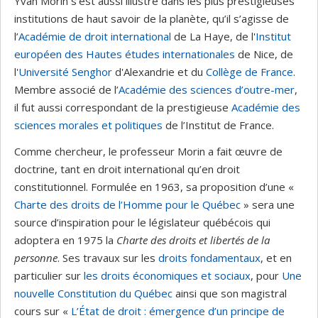
Yvan Morin s’est aussi illustré dans les plus prestigieuses
institutions de haut savoir de la planète, qu’il s’agisse de
l’
Académie de droit international
de La Haye, de l'
Institut
européen des Hautes études internationales
de Nice, de
l'
Université Senghor
d'Alexandrie et du
Collège de France
.
Membre associé de l’
Académie des sciences d’outre-mer
,
il fut aussi correspondant de la prestigieuse
Académie des
sciences morales et politiques
de l’Institut de France.
Comme chercheur, le professeur Morin a fait œuvre de
doctrine, tant en droit international qu’en droit
constitutionnel. Formulée en 1963, sa proposition d’une «
Charte des droits de l’Homme pour le Québec
» sera une
source d’inspiration pour le législateur québécois qui
adoptera en 1975 la
Charte des droits et libertés de la
personne
. Ses travaux sur les
droits fondamentaux
, et en
particulier sur
les droits économiques et sociaux
, pour
Une
nouvelle Constitution du Québec
ainsi que son magistral
cours sur «
L’État de droit : émergence d’un principe de