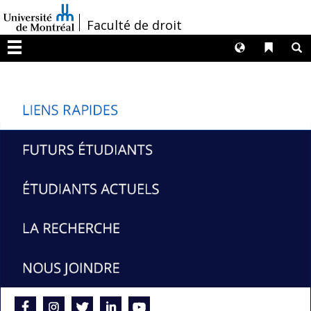
Passer
/
Faculté de droit
au
contenu
Langues
Liens 
R
Menu