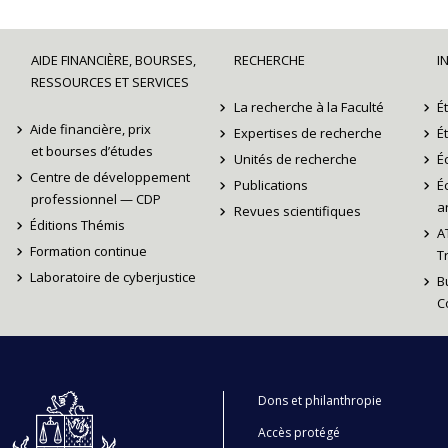
AIDE FINANCIÈRE, BOURSES,
RECHERCHE
I
RESSOURCES ET SERVICES
La recherche à la Faculté
É
Aide financière, prix
Expertises de recherche
É
et bourses d’études
Unités de recherche
É
Centre de développement
Publications
É
professionnel — CDP
ar
Revues scientifiques
Éditions Thémis
A
Formation continue
T
Laboratoire de cyberjustice
B
C
Dons et philanthropie
Accès protégé