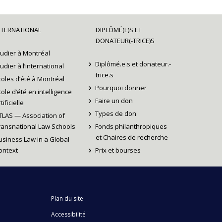
NTERNATIONAL
DIPLÔMÉ(E)S ET
DONATEUR(-TRICE)S
tudier à Montréal
Diplômé.e.s et donateur.-
tudier à l’international
trice.s
coles d’été à Montréal
Pourquoi donner
cole d’été en intelligence
Faire un don
tificielle
Types de don
TLAS — Association of
ransnational Law Schools
Fonds philanthropiques
et Chaires de recherche
usiness Law in a Global
ontext
Prix et bourses
Plan du site
Accessibilité