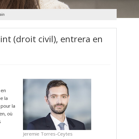
ain
t (droit civil), entrera en
 en
e la
 pour la
ien, où
s
Jeremie Torres-Ceytes