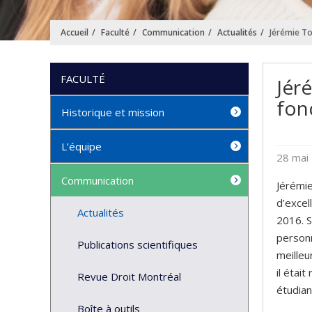
Accueil
Faculté
Communication
Actualités
Jérémie Tor
FACULTÉ
Jéré
fon
Historique et mission
L’équipe
28 mai
Communication
Jérémie
d’excel
Actualités
2016. S
personn
Publications scientifiques
meilleu
il étai
Revue Droit Montréal
étudian
Boîte à outils