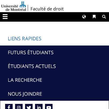
Passer
/
Faculté de droit
au
contenu
Langues
Liens 
R
Menu