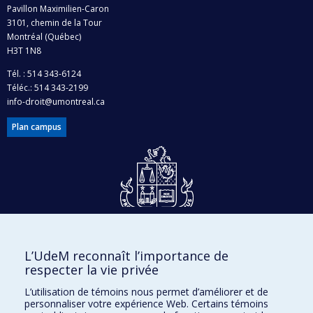
Pavillon Maximilien-Caron
3101, chemin de la Tour
Montréal (Québec)
H3T 1N8
Tél. : 514 343-6124
Téléc.: 514 343-2199
info-droit@umontreal.ca
Plan campus
Dons et philanthropie
L’UdeM reconnaît l’importance de
Accès protégé
respecter la vie privée
Nous joindre
L’utilisation de témoins nous permet d’améliorer et de
personnaliser votre expérience Web. Certains témoins
Facebook
|
Twitter