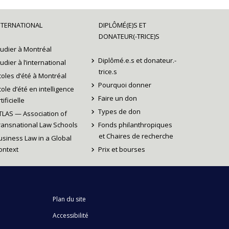
NTERNATIONAL
DIPLÔMÉ(E)S ET
DONATEUR(-TRICE)S
tudier à Montréal
Diplômé.e.s et donateur.-
tudier à l’international
trice.s
coles d’été à Montréal
Pourquoi donner
cole d’été en intelligence
Faire un don
tificielle
Types de don
TLAS — Association of
ransnational Law Schools
Fonds philanthropiques
et Chaires de recherche
usiness Law in a Global
ontext
Prix et bourses
Plan du site
Accessibilité