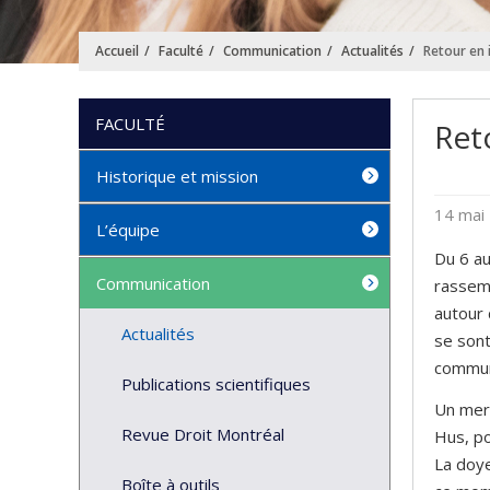
Accueil
Faculté
Communication
Actualités
Retour en 
FACULTÉ
Ret
Historique et mission
14 mai
L’équipe
Du 6 au
Communication
rassemb
autour
Actualités
se sont
commun
Publications scientifiques
Un mer
Revue Droit Montréal
Hus, po
La doye
Boîte à outils