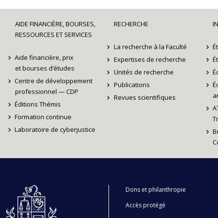
AIDE FINANCIÈRE, BOURSES,
RECHERCHE
I
RESSOURCES ET SERVICES
La recherche à la Faculté
É
Aide financière, prix
Expertises de recherche
É
et bourses d’études
Unités de recherche
É
Centre de développement
Publications
É
professionnel — CDP
ar
Revues scientifiques
Éditions Thémis
A
Formation continue
T
Laboratoire de cyberjustice
B
C
Dons et philanthropie
Accès protégé