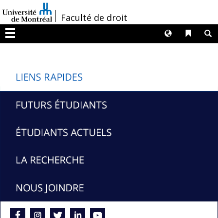
Passer
/
Faculté de droit
au
contenu
Langues
Liens 
R
Menu