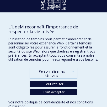
Dons et philanthropie
L’UdeM reconnaît l’importance de
Accès protégé
respecter la vie privée
Nous joindre
L’utilisation de témoins nous permet d’améliorer et de
personnaliser votre expérience Web. Certains témoins
Facebook
|
Twitter
sont obligatoires pour assurer le fonctionnement et la
sécurité du site Web, alors que d’autres enregistrent vos
LinkedIn
|
Instagram
préférences. En acceptant tout, vous consentez à notre
utilisation de témoins pour mieux répondre à vos besoins.
Personnaliser les
>
Plan du site
témoins
Accessibilité
Tout refuser
Tout accepter
Confidentialité
Voir notre
politique de confidentialité
et nos
conditions
Conditions d’utilisation
d’utilisation
.