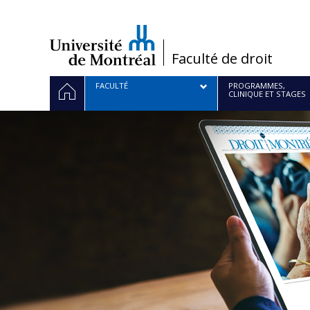
Passer
au
contenu
/
Faculté de droit
Navigation
ACCUEIL
FACULTÉ
PROGRAMMES,
CLINIQUE ET STAGES
principale