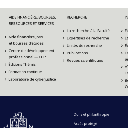
AIDE FINANCIÈRE, BOURSES,
RECHERCHE
I
RESSOURCES ET SERVICES
La recherche à la Faculté
É
Aide financière, prix
Expertises de recherche
É
et bourses d’études
Unités de recherche
É
Centre de développement
Publications
É
professionnel — CDP
ar
Revues scientifiques
Éditions Thémis
A
Formation continue
T
Laboratoire de cyberjustice
B
C
Dons et philanthropie
Accès protégé