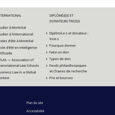
NTERNATIONAL
DIPLÔMÉ(E)S ET
DONATEUR(-TRICE)S
tudier à Montréal
Diplômé.e.s et donateur.-
tudier à l’international
trice.s
coles d’été à Montréal
Pourquoi donner
cole d’été en intelligence
Faire un don
tificielle
Types de don
TLAS — Association of
ransnational Law Schools
Fonds philanthropiques
et Chaires de recherche
usiness Law in a Global
ontext
Prix et bourses
Plan du site
Accessibilité