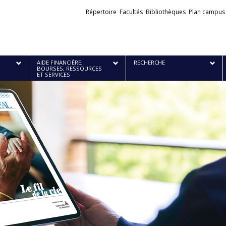
Liens
Répertoire
Facultés
Bibliothèques
Plan campus
externes
AIDE FINANCIÈRE,
RECHERCHE
BOURSES, RESSOURCES
ET SERVICES