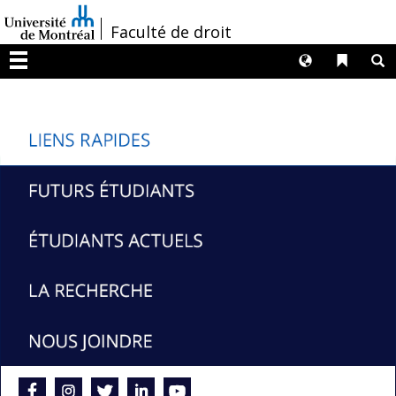
Passer
/
Faculté de droit
au
contenu
Langues
Liens 
R
Menu