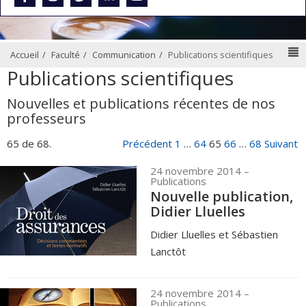
N
Accueil
Faculté
Communication
Publications scientifiques
Publications scientifiques
Nouvelles et publications récentes de nos
professeurs
65 de 68.
Précédent
1
…
64
65
66
…
68
Suivant
24 novembre 2014
–
Publications
Nouvelle publication,
Didier Lluelles
Didier Lluelles et Sébastien
Lanctôt
24 novembre 2014
–
Publications