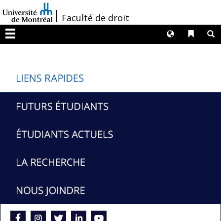
Passer
/
Faculté de droit
au
contenu
Langues
Liens 
R
Menu