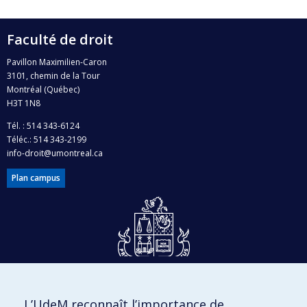
Faculté de droit
Pavillon Maximilien-Caron
3101, chemin de la Tour
Montréal (Québec)
H3T 1N8
Tél. : 514 343-6124
Téléc.: 514 343-2199
info-droit@umontreal.ca
Plan campus
Dons et philanthropie
L’UdeM reconnaît l’importance de