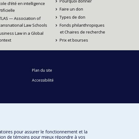
Pourquoi donner
cole d’été en intelligence
Faire un don
tificielle
Types de don
TLAS — Association of
ransnational Law Schools
Fonds philanthropiques
et Chaires de recherche
usiness Law in a Global
ontext
Prix et bourses
Plan du site
Accessibilité
atoires pour assurer le fonctionnement et la
sation de témoins pour mieux répondre à vos