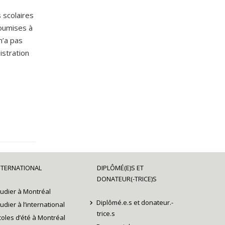
 scolaires
soumises à
n’a pas
istration
NTERNATIONAL
DIPLÔMÉ(E)S ET
DONATEUR(-TRICE)S
tudier à Montréal
Diplômé.e.s et donateur.-
tudier à l’international
trice.s
coles d’été à Montréal