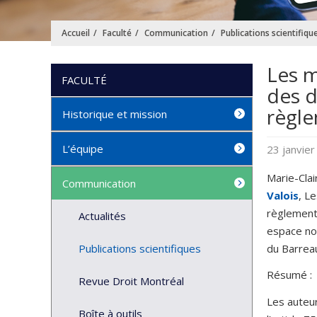
Accueil
Faculté
Communication
Publications scientifiqu
Les m
FACULTÉ
des d
règl
Historique et mission
L’équipe
23 janvie
Marie-Clai
Communication
Valois
, L
règlement 
Actualités
espace no
du Barreau
Publications scientifiques
Résumé :
Revue Droit Montréal
Les auteur
Boîte à outils