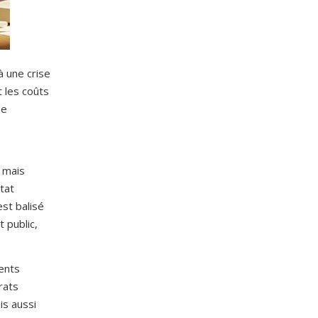
à une crise
t les coûts
se
, mais
tat
est balisé
 public,
ments
rats
is aussi