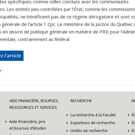
tes spécifiques comme celles conclues avec les communautés
s. Les entités peu contrôlées par l’État, comme les commissions
icipalités, ne bénéficient pas de ce régime dérogatoire et sont 
on générale de l’article 1 Cpc. Le ministère de la Justice du Québec 
s en œuvre de politique générale en matière de PRD pour l’Admin
entale, contrairement au fédéral.
z l'article
r
AIDE FINANCIÈRE, BOURSES,
RECHERCHE
I
RESSOURCES ET SERVICES
La recherche à la Faculté
É
Aide financière, prix
Expertises de recherche
É
et bourses d’études
Unités de recherche
É