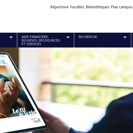
Liens
Répertoire
Facultés
Bibliothèques
Plan campus
externes
AIDE FINANCIÈRE,
RECHERCHE
BOURSES, RESSOURCES
ET SERVICES