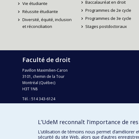
Baccalauréat en droit
Vie étudiante
Programmes de 2e cycle
Réussite étudiante
Programmes de 3e cycle
Diversité, équité, inclusion
et réconciliation
Stages postdoctoraux
Faculté de droit
Pavillon Maximilien-Caron
3101, chemin de la Tour
Montréal (Québec)
H3T 1N8
Tél. : 514 343-6124
Téléc.: 514 343-2199
info-droit@umontreal.ca
L’UdeM reconnaît l’importance de resp
Plan campus
L’utilisation de témoins nous permet d’améliorer e
sécurité du site Web, alors que d’autres enregistr