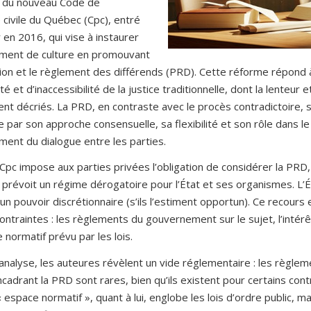
75 du nouveau Code de
civile du Québec (Cpc), entré
 en 2016, qui vise à instaurer
ment de culture en promouvant
ion et le règlement des différends (PRD). Cette réforme répond 
té et d’inaccessibilité de la justice traditionnelle, dont la lenteur e
nt décriés. La PRD, en contraste avec le procès contradictoire, 
e par son approche consensuelle, sa flexibilité et son rôle dans le
ment du dialogue entre les parties.
1 Cpc impose aux parties privées l’obligation de considérer la PRD
75 prévoit un régime dérogatoire pour l’État et ses organismes. L’É
un pouvoir discrétionnaire (s’ils l’estiment opportun). Ce recours 
contraintes : les règlements du gouvernement sur le sujet, l’intérêt
e normatif prévu par les lois.
analyse, les auteures révèlent un vide réglementaire : les règle
cadrant la PRD sont rares, bien qu’ils existent pour certains cont
’« espace normatif », quant à lui, englobe les lois d’ordre public, ma