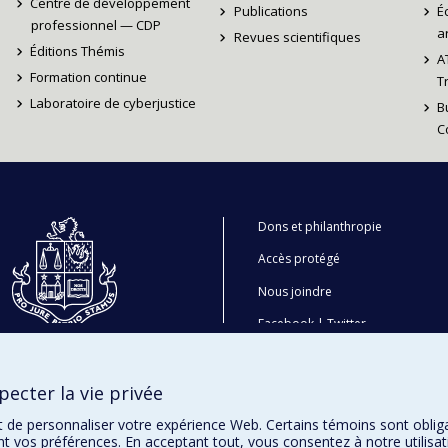
Centre de développement
Publications
É
professionnel — CDP
ar
Revues scientifiques
Éditions Thémis
A
Formation continue
T
Laboratoire de cyberjustice
B
C
Dons et philanthropie
Accès protégé
Nous joindre
Facebook
|
Twitter
LinkedIn
|
Instagram
ecter la vie privée
t de personnaliser votre expérience Web. Certains témoins sont oblig
ent vos préférences. En acceptant tout, vous consentez à notre utili