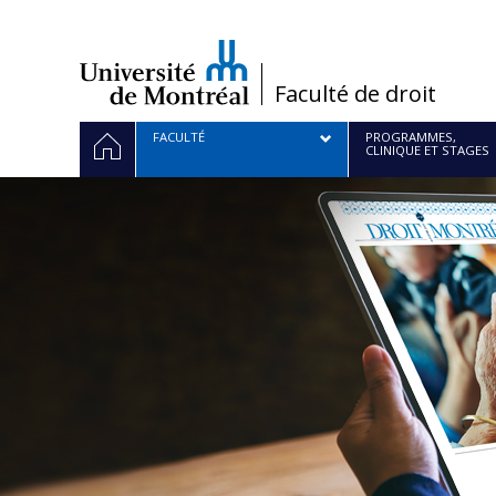
Passer
au
contenu
/
Faculté de droit
Navigation
ACCUEIL
FACULTÉ
PROGRAMMES,
CLINIQUE ET STAGES
principale