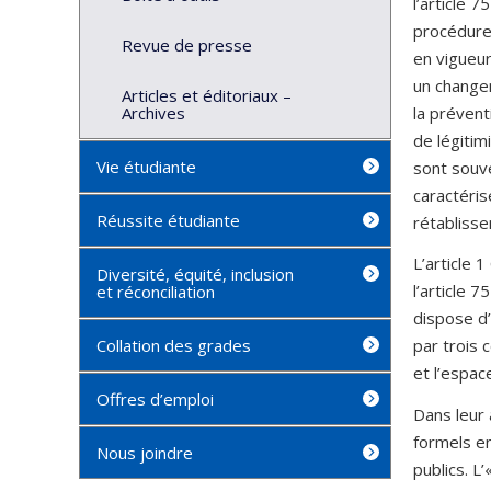
l’article 
procédure 
Revue de presse
en vigueur
un change
Articles et éditoriaux –
la prévent
Archives
de légitimi
Vie étudiante
sont souve
caractéris
Réussite étudiante
rétablisse
L’article 
Diversité, équité, inclusion
l’article 
et réconciliation
dispose d’
Collation des grades
par trois 
et l’espac
Offres d’emploi
Dans leur 
formels en
Nous joindre
publics. L