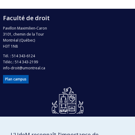
Faculté de droit
Pavillon Maximilien-Caron
3101, chemin de la Tour
Montréal (Québec)
H3T 1N8
Tél. : 514 343-6124
Téléc.: 514 343-2199
info-droit@umontreal.ca
Plan campus
Dons et philanthropie
L’UdeM reconnaît l’importance de