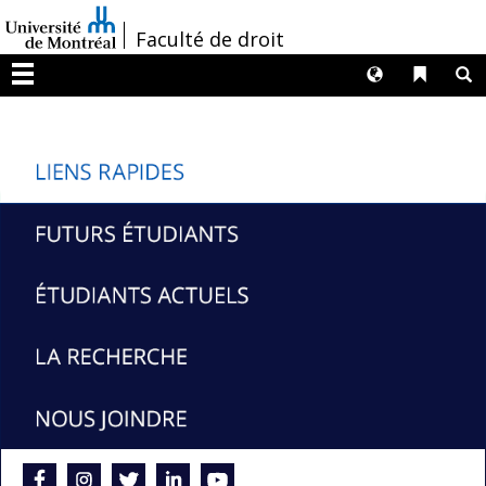
Passer
/
Faculté de droit
au
contenu
Langues
Liens 
R
Menu