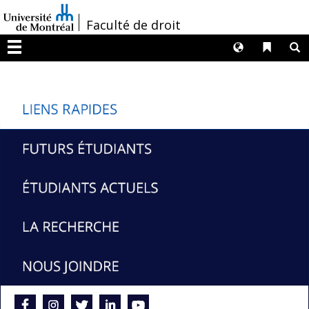
Passer
/
Faculté de droit
au
contenu
Langues
Liens 
R
Menu