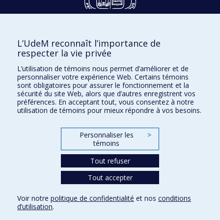
Dons et philanthropie
L’UdeM reconnaît l’importance de
Accès protégé
respecter la vie privée
Nous joindre
L’utilisation de témoins nous permet d’améliorer et de
personnaliser votre expérience Web. Certains témoins
Facebook
|
Twitter
sont obligatoires pour assurer le fonctionnement et la
sécurité du site Web, alors que d’autres enregistrent vos
LinkedIn
|
Instagram
préférences. En acceptant tout, vous consentez à notre
utilisation de témoins pour mieux répondre à vos besoins.
Personnaliser les
>
Plan du site
témoins
Accessibilité
Tout refuser
Tout accepter
Confidentialité
Voir notre
politique de confidentialité
et nos
conditions
Conditions d’utilisation
d’utilisation
.
Paramètres des témoins