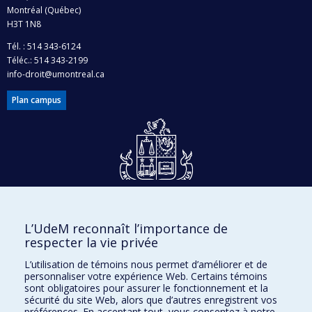
Montréal (Québec)
H3T 1N8
Tél. : 514 343-6124
Téléc.: 514 343-2199
info-droit@umontreal.ca
Plan campus
Dons et philanthropie
L’UdeM reconnaît l’importance de
Accès protégé
respecter la vie privée
Nous joindre
L’utilisation de témoins nous permet d’améliorer et de
personnaliser votre expérience Web. Certains témoins
Facebook
|
Twitter
sont obligatoires pour assurer le fonctionnement et la
sécurité du site Web, alors que d’autres enregistrent vos
LinkedIn
|
Instagram
préférences. En acceptant tout, vous consentez à notre