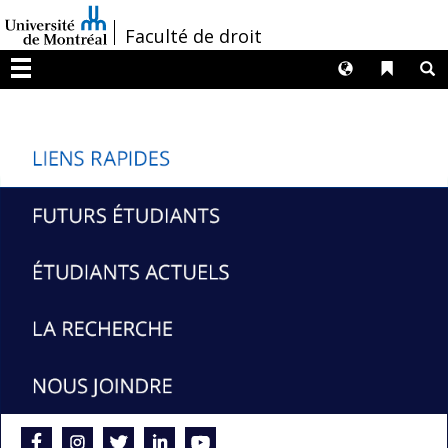
Passer
/
Faculté de droit
au
contenu
Langues
Liens 
R
Menu