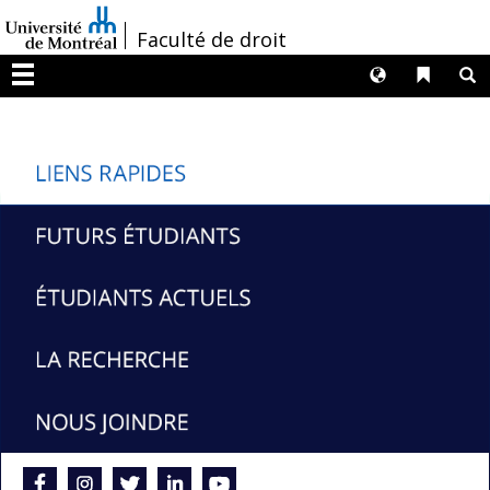
Passer
/
Faculté de droit
au
contenu
Langues
Liens 
R
Menu