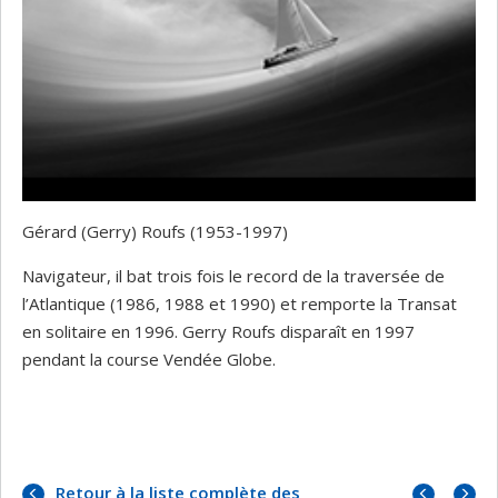
Gérard (Gerry) Roufs (1953-1997)
Navigateur, il bat trois fois le record de la traversée de
l’Atlantique (1986, 1988 et 1990) et remporte la Transat
en solitaire en 1996. Gerry Roufs disparaît en 1997
pendant la course Vendée Globe.
Portrai
Portrai
Retour à la liste complète des