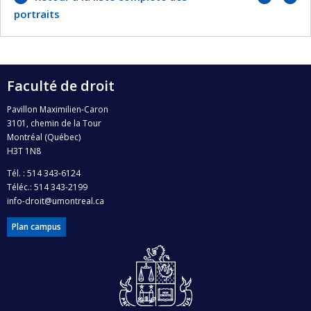
précéd
suivan
portraits
Faculté de droit
Pavillon Maximilien-Caron
3101, chemin de la Tour
Montréal (Québec)
H3T 1N8
Tél. : 514 343-6124
Téléc.: 514 343-2199
info-droit@umontreal.ca
Plan campus