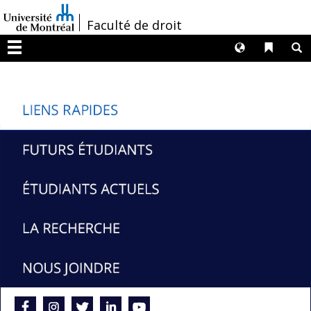
Passer
/
Faculté de droit
au
contenu
Langues
Liens 
R
Menu