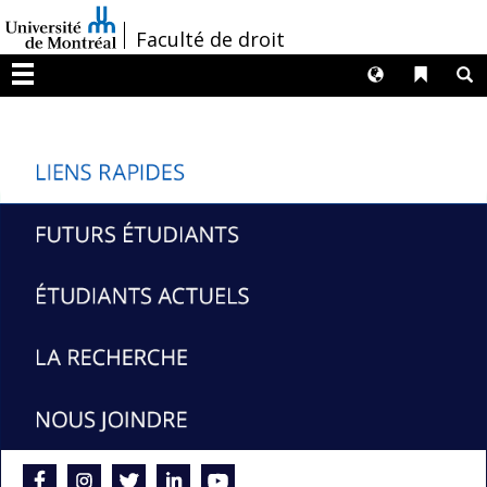
Passer
/
Faculté de droit
au
contenu
Langues
Liens 
R
Menu