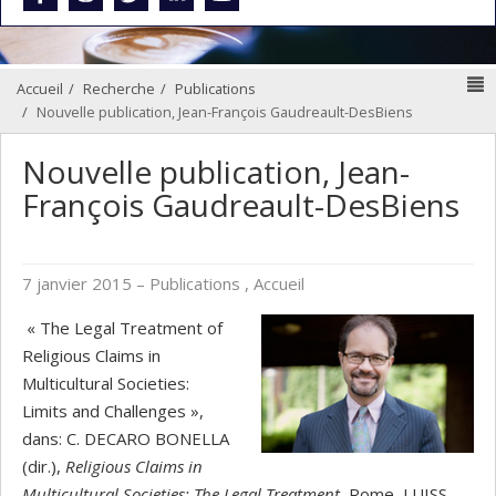
N
Accueil
Recherche
Publications
Nouvelle publication, Jean-François Gaudreault-DesBiens
Nouvelle publication, Jean-
François Gaudreault-DesBiens
7 janvier 2015
– Publications , Accueil
« The Legal Treatment of
Religious Claims in
Multicultural Societies:
Limits and Challenges »,
dans: C. DECARO BONELLA
(dir.),
Religious Claims in
Multicultural Societies: The Legal Treatment
, Rome, LUISS