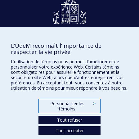
Dons et philanthropie
L’UdeM reconnaît l’importance de
Accès protégé
respecter la vie privée
Nous joindre
L’utilisation de témoins nous permet d’améliorer et de
personnaliser votre expérience Web. Certains témoins
Facebook
|
Twitter
sont obligatoires pour assurer le fonctionnement et la
sécurité du site Web, alors que d’autres enregistrent vos
LinkedIn
|
Instagram
préférences. En acceptant tout, vous consentez à notre
utilisation de témoins pour mieux répondre à vos besoins.
Personnaliser les
>
témoins
Plan du site
Accessibilité
Tout refuser
Tout accepter