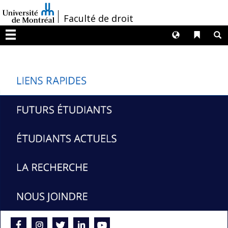
Passer
/
Faculté de droit
au
contenu
Langues
Liens 
R
Menu