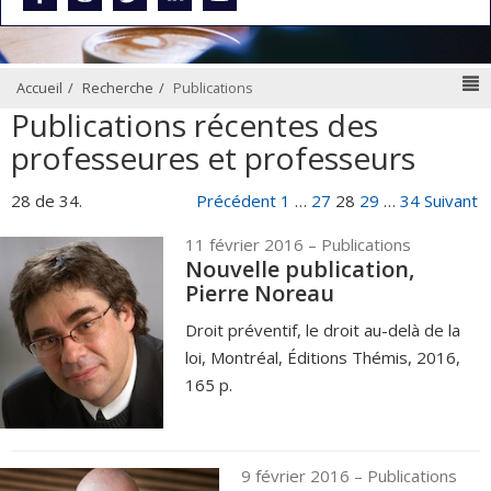
N
Accueil
Recherche
Publications
Publications récentes des
professeures et professeurs
28 de 34.
Précédent
1
…
27
28
29
…
34
Suivant
11 février 2016
– Publications
Nouvelle publication,
Pierre Noreau
Droit préventif, le droit au-delà de la
loi, Montréal, Éditions Thémis, 2016,
165 p.
9 février 2016
– Publications