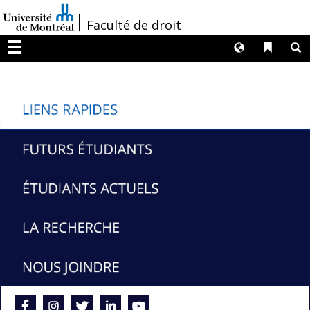
Passer
/
Faculté de droit
au
contenu
Langues
Liens 
R
Menu