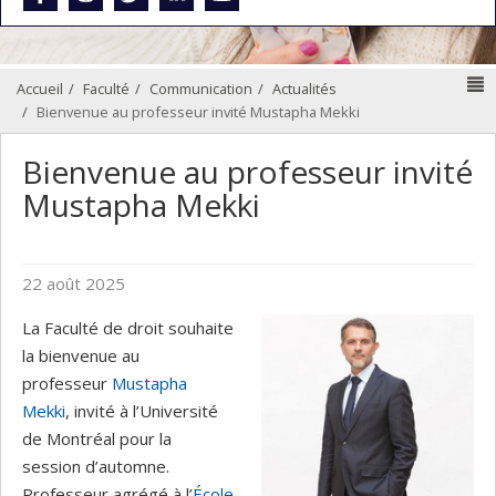
N
Accueil
Faculté
Communication
Actualités
Bienvenue au professeur invité Mustapha Mekki
Bienvenue au professeur invité
Mustapha Mekki
22 août 2025
La Faculté de droit souhaite
la bienvenue au
professeur
Mustapha
Mekki
, invité à l’Université
de Montréal pour la
session d’automne.
Professeur agrégé à l’
École