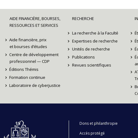
AIDE FINANCIÈRE, BOURSES,
RECHERCHE
I
RESSOURCES ET SERVICES
La recherche à la Faculté
É
Aide financière, prix
Expertises de recherche
É
et bourses d’études
Unités de recherche
É
Centre de développement
Publications
É
professionnel — CDP
ar
Revues scientifiques
Éditions Thémis
A
Formation continue
T
Laboratoire de cyberjustice
B
C
Dons et philanthropie
Accès protégé