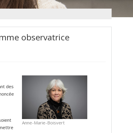
omme observatrice
ant des
nnoncée
soient
Anne-Marie-Boisvert
emettre