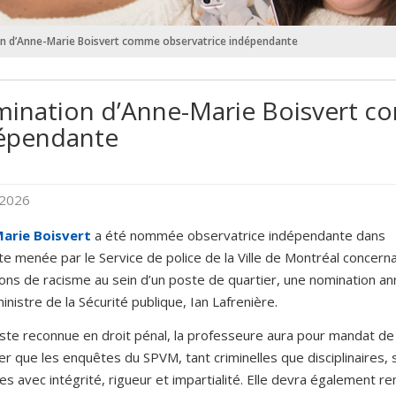
n d’Anne-Marie Boisvert comme observatrice indépendante
ination d’Anne-Marie Boisvert c
épendante
 2026
arie Boisvert
a été nommée observatrice indépendante dans
te menée par le Service de police de la Ville de Montréal concern
ions de racisme au sein d’un poste de quartier, une nomination a
ministre de la Sécurité publique, Ian Lafrenière.
iste reconnue en droit pénal, la professeure aura pour mandat de
er que les enquêtes du SPVM, tant criminelles que disciplinaires, 
es avec intégrité, rigueur et impartialité. Elle devra également r