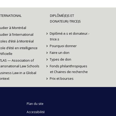
NTERNATIONAL
DIPLÔMÉ(E)S ET
DONATEUR(-TRICE)S
tudier à Montréal
Diplômé.e.s et donateur.-
tudier à l’international
trice.s
coles d’été à Montréal
Pourquoi donner
cole d’été en intelligence
Faire un don
tificielle
Types de don
TLAS — Association of
ransnational Law Schools
Fonds philanthropiques
et Chaires de recherche
usiness Law in a Global
ontext
Prix et bourses
Plan du site
Accessibilité