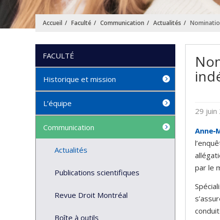
Accueil
Faculté
Communication
Actualités
Nominatio
FACULTÉ
Nom
ind
Historique et mission
L’équipe
29 juin
Communication
Anne‑M
l’enquê
Actualités
allégat
par le 
Publications scientifiques
Spécial
Revue Droit Montréal
s’assur
conduit
Boîte à outils