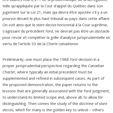
telle qu’appliquée par la Cour d’appel du Québec dans son
jugement sur la Loi 21, mais qui devra être ajustée s’il y a un
pourvoi devant le plus haut tribunal au pays dans cette affaire.
On voit ainsi que le
stare decisis
horizontal à la Cour suprême,
s’agissant du précédent
Ford
, ne devrait pas être un obstacle
pour revoir et compléter la grille d’analyse jurisprudentielle en
vertu de l’article 33 de la
Charte canadienne
.
Preliminarily, one must place the 1988
Ford
decision in a
proper jurisprudential perspective regarding the
Canadian
Charter
, where typically an initial precedent must be
supplemented and refined in subsequent cases. As part of
the proposed demonstration, the paper returns to the
lessons that are generally associated with the
Ford
judgment,
to understand its limited scope and, above all, to allow for
distinguishing. Then comes the study of the doctrine of
stare
decisis
, which for many is the golden key to unlock – others