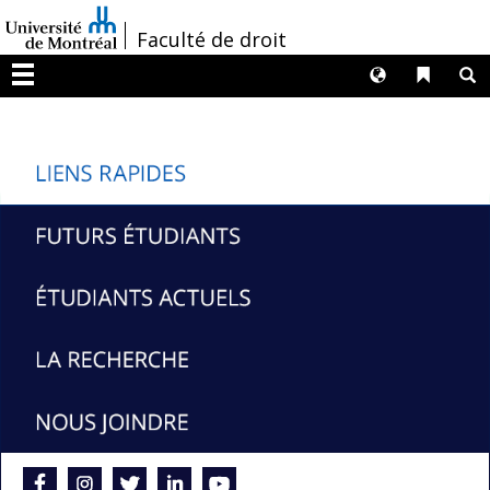
Passer
/
Faculté de droit
au
contenu
Langues
Liens 
R
Menu