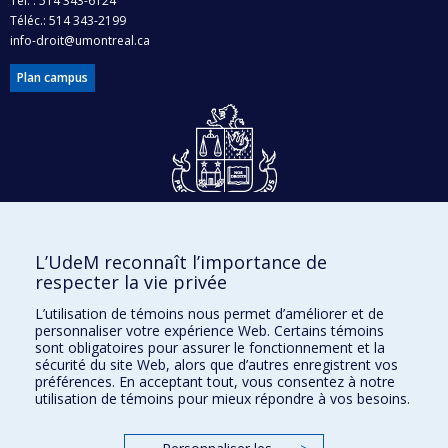
Tél. : 514 343-6124
Téléc.: 514 343-2199
info-droit@umontreal.ca
Plan campus
Dons et philanthropie
L’UdeM reconnaît l’importance de
Accès protégé
respecter la vie privée
Nous joindre
L’utilisation de témoins nous permet d’améliorer et de
personnaliser votre expérience Web. Certains témoins
Facebook
|
Twitter
sont obligatoires pour assurer le fonctionnement et la
sécurité du site Web, alors que d’autres enregistrent vos
LinkedIn
|
Instagram
préférences. En acceptant tout, vous consentez à notre
utilisation de témoins pour mieux répondre à vos besoins.