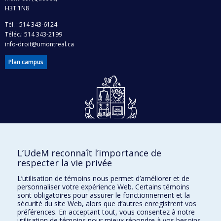
H3T 1N8
Tél. : 514 343-6124
Téléc.: 514 343-2199
info-droit@umontreal.ca
Plan campus
Dons et philanthropie
L’UdeM reconnaît l’importance de
Accès protégé
respecter la vie privée
Nous joindre
L’utilisation de témoins nous permet d’améliorer et de
personnaliser votre expérience Web. Certains témoins
Facebook
|
Twitter
sont obligatoires pour assurer le fonctionnement et la
sécurité du site Web, alors que d’autres enregistrent vos
LinkedIn
|
Instagram
préférences. En acceptant tout, vous consentez à notre
utilisation de témoins pour mieux répondre à vos besoins.