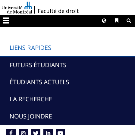
Passer
/
Faculté de droit
au
contenu
Langues
Liens 
R
Menu