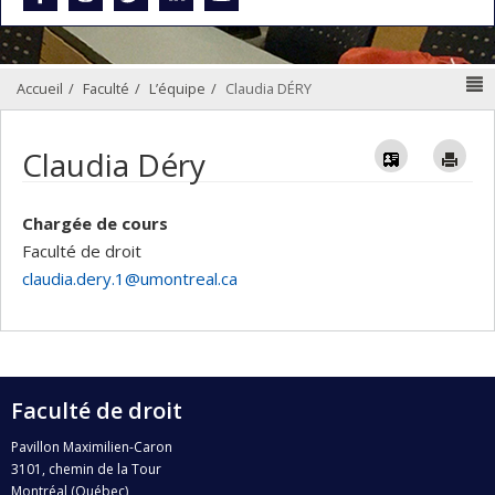
N
Accueil
Faculté
L’équipe
Claudia DÉRY
Vcard
Im
Claudia Déry
Chargée de cours
Faculté de droit
claudia.dery.1@umontreal.ca
Faculté de droit
Pavillon Maximilien-Caron
3101, chemin de la Tour
Montréal (Québec)