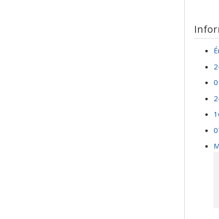
Info
É
2
0
2
1
0
M