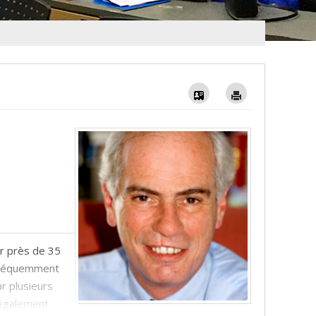
Vcard
Imprimer
ur près de 35
t fréquemment
r plusieurs
t également