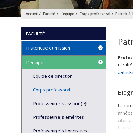
Accueil
Faculté
L’équipe
Corps professoral
Patrick A
FACULTÉ
Patr
Historique et mission
Profes
L’équipe
Faculté
patrick
Équipe de direction
Corps professoral
Biog
Professeur(e)s associé(e)s
La carr
années.
Professeur(e)s émérites
cités p
titres 
Professeur(e)s honoraires