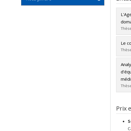
L'Ag
doma
Thèse
Dipl
Le co
Cycle
Thèse
Dipl
Dipl
Lien
Analy
Cycle
d'équ
Dipl
médi
Lien
Thèse
Dipl
Cycle
Prix 
Dipl
S
Lien
C