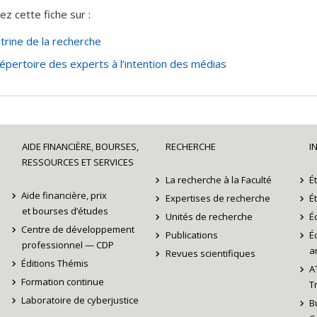
ez cette fiche sur :
itrine de la recherche
épertoire des experts à l’intention des médias
AIDE FINANCIÈRE, BOURSES,
RECHERCHE
I
RESSOURCES ET SERVICES
La recherche à la Faculté
É
Aide financière, prix
Expertises de recherche
É
et bourses d’études
Unités de recherche
É
Centre de développement
Publications
É
professionnel — CDP
ar
Revues scientifiques
Éditions Thémis
A
Formation continue
T
Laboratoire de cyberjustice
B