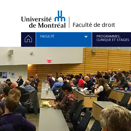
Passer
au
contenu
/
Faculté de droit
Navigation
ACCUEIL
FACULTÉ
PROGRAMMES,
CLINIQUE ET STAGES
principale