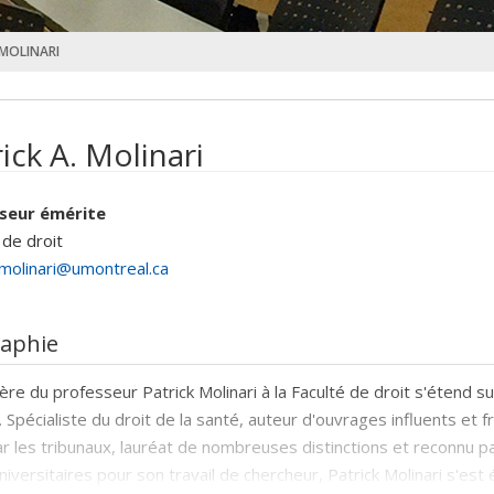
. MOLINARI
ick A. Molinari
seur émérite
 de droit
.molinari@umontreal.ca
raphie
ière du professeur Patrick Molinari à la Faculté de droit s'étend s
 Spécialiste du droit de la santé, auteur d'ouvrages influents e
ar les tribunaux, lauréat de nombreuses distinctions et reconnu pa
universitaires pour son travail de chercheur, Patrick Molinari s'es