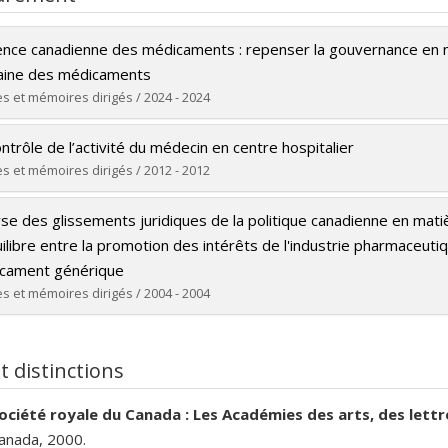
ence canadienne des médicaments : repenser la gouvernance en m
ine des médicaments
s et mémoires dirigés / 2024 - 2024
ômé(e) :
Largenté, Laurence
ntrôle de l’activité du médecin en centre hospitalier
 :
Doctorat
s et mémoires dirigés / 2012 - 2012
ôme obtenu :
LL. D.
ômé(e) :
Léger-Riopel, Nicholas
 vers le document dans Papyrus
se des glissements juridiques de la politique canadienne en mati
 :
Maîtrise
ilibre entre la promotion des intérêts de l'industrie pharmaceutiq
ôme obtenu :
LL. M.
cament générique
 vers le document dans Papyrus
s et mémoires dirigés / 2004 - 2004
ômé(e) :
Bourassa Forcier, Mélanie
 :
Maîtrise
et distinctions
ôme obtenu :
LL. M.
ociété royale du Canada : Les Académies des arts, des lett
 vers le document dans Papyrus
anada, 2000.