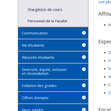
signalé
Lire pl
rigoure
Chargé(e)s de cours
Affili
engagé
Personnel de la Faculté
Entré a
M
au fil 
Communication
de droi
Exper
Faculté
Vie étudiante
1995, e
D
Réussite étudiante
P
S
Diversité, équité, inclusion
et réconciliation
R
C
Collation des grades
O
Offres d’emploi
Enca
Nous joindre