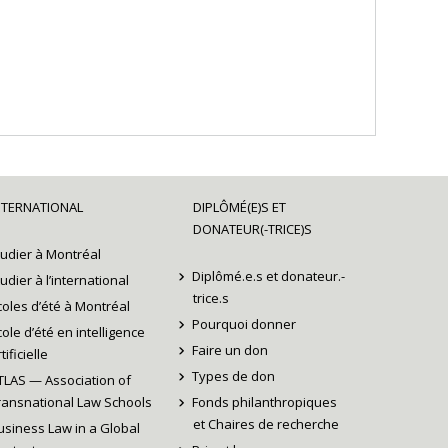
NTERNATIONAL
DIPLÔMÉ(E)S ET
DONATEUR(-TRICE)S
tudier à Montréal
Diplômé.e.s et donateur.-
tudier à l’international
trice.s
coles d’été à Montréal
Pourquoi donner
cole d’été en intelligence
Faire un don
tificielle
Types de don
TLAS — Association of
ransnational Law Schools
Fonds philanthropiques
et Chaires de recherche
usiness Law in a Global