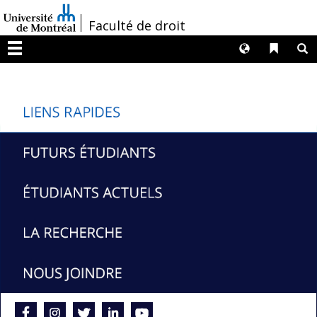
Passer
/
Faculté de droit
au
contenu
Langues
Liens 
R
Menu