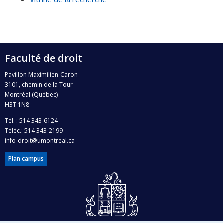
Programmes de subvention :
PV128152-Subvention
de partenariat , , ,
Faculté de droit
Pavillon Maximilien-Caron
3101, chemin de la Tour
Montréal (Québec)
H3T 1N8
Tél. : 514 343-6124
Téléc.: 514 343-2199
info-droit@umontreal.ca
Plan campus