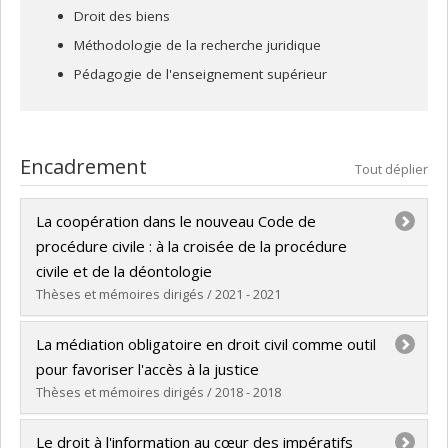
Droit des biens
Méthodologie de la recherche juridique
Pédagogie de l'enseignement supérieur
Encadrement
Tout déplier
La coopération dans le nouveau Code de
procédure civile : à la croisée de la procédure
civile et de la déontologie
Thèses et mémoires dirigés / 2021 - 2021
Diplômé(e) :
Laflamme, Annie
La médiation obligatoire en droit civil comme outil
Cycle :
Maîtrise
pour favoriser l'accès à la justice
Diplôme obtenu :
LL. M.
Thèses et mémoires dirigés / 2018 - 2018
Lien vers le document dans Papyrus
Diplômé(e) :
Duranleau, Joëlle
Le droit à l'information au cœur des impératifs