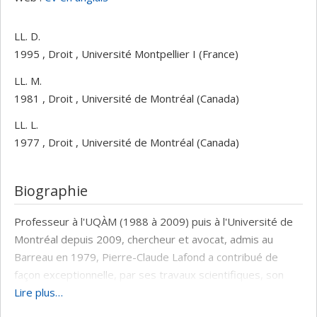
LL. D.
1995 , Droit , Université Montpellier I (France)
LL. M.
1981 , Droit , Université de Montréal (Canada)
LL. L.
1977 , Droit , Université de Montréal (Canada)
Biographie
Professeur à l'UQÀM (1988 à 2009) puis à l'Université de
Montréal depuis 2009, chercheur et avocat, admis au
Barreau en 1979, Pierre-Claude Lafond a contribué de
façon exceptionnelle, par ses travaux scientifiques, son
savoir-faire de pédagogue et son engagement social, à
Lire plus…
promouvoir une justice de qualité qui soit accessible pour