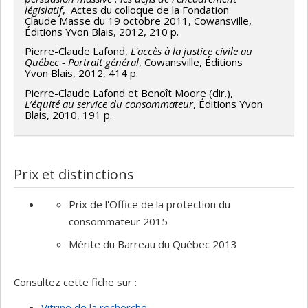
Angela Campbell
,
Decio Coviello
,
Jean-François
,
David Lefrançois
,
Bastien Quirion
,
Fabien Gélinas
,
législatif
, Actes du colloque de la Fondation
Roberge
,
Florence Millerand
,
Emmanuelle Bernheim
,
Claude Masse du 19 octobre 2011, Cowansville,
Shauna Van Praagh
,
Daniel Jutras
,
Angela Campbell
,
Éditions Yvon Blais, 2012, 210 p.
Dalia Gesualdi-Fecteau
,
Dominique Bernier
,
Decio Coviello
,
Jean-François Roberge
,
Stéphanie
Pierre-Claude Lafond,
L'accès à la justice civile au
Stéphanie Demers
,
Christiane Guay
,
Kheira Belhadj-
Demers
,
Christiane Guay
,
Kheira Belhadj-Ziane
,
Québec - Portrait général
, Cowansville, Éditions
Ziane
,
Moktar Lamari
,
Sébastien Grammond
,
Joao
Yvon Blais, 2012, 414 p.
Moktar Lamari
,
Sébastien Grammond
,
Joao Gustavo
Gustavo Vieira Velloso
,
Sandrine Prom Tep
,
Florian
Vieira Velloso
,
Lara Khoury
,
Pierre Issalys
,
Georges
Pierre-Claude Lafond et Benoît Moore (dir.),
L’équité au service du consommateur
, Éditions Yvon
Sauvageau
,
Georges Azzaria
Azzaria
,
Colette Brin
,
Christine Morin
,
Catherine
Blais, 2010, 191 p.
Rossi
,
Maryse Potvin
,
Florence Millerand
,
Emmanuelle Bernheim
,
Dalia Gesualdi-Fecteau
,
Dominique Bernier
,
Sandrine Prom Tep
,
Florian
Prix et distinctions
Sauvageau
,
Marie-Claire Belleau
,
Guillaume Ouellet
,
Pierre Pariseau-Legault
,
Véronique Fraser
,
Prix de l'Office de la protection du
Véronique Fortin
,
Mélanie Samson
,
Cyndy Wylde
,
consommateur 2015
Julie Paquin
,
Evelyne Jean-Bouchard
,
Valérie Costanzo
Mérite du Barreau du Québec 2013
Sources de financement :
CRSH/Conseil de recherches
en sciences humaines du Canada , Société québécoise
d'information juridique (SOQUIJ) , AMF/Autorité des
Consultez cette fiche sur :
marchés financiers , Université de Montréal
Vitrine de la recherche