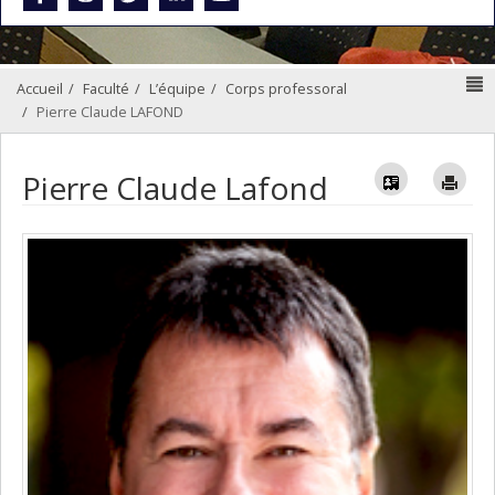
N
Accueil
Faculté
L’équipe
Corps professoral
Pierre Claude LAFOND
Vcard
Im
Pierre Claude Lafond