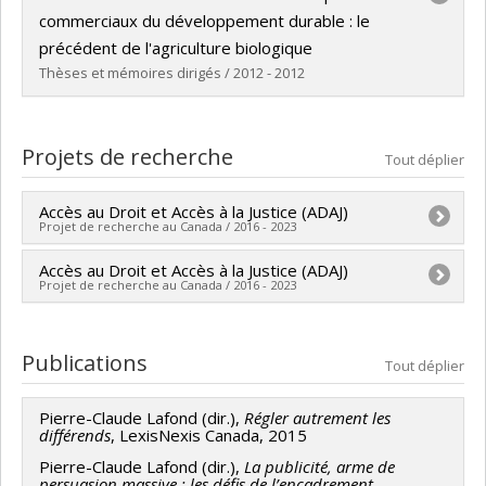
Cycle :
Maîtrise
commerciaux du développement durable : le
Diplôme obtenu :
LL. M.
précédent de l'agriculture biologique
Lien vers le document dans Papyrus
Thèses et mémoires dirigés / 2012 - 2012
Diplômé(e) :
Simard, Robert Maxime
Cycle :
Maîtrise
Projets de recherche
Tout déplier
Diplôme obtenu :
LL. M.
Lien vers le document dans Papyrus
Accès au Droit et Accès à la Justice (ADAJ)
Projet de recherche au Canada / 2016 - 2023
Accès au Droit et Accès à la Justice (ADAJ)
Chercheur principal :
Pierre Noreau
Projet de recherche au Canada / 2016 - 2023
Co-chercheurs :
Pierre Trudel
,
Brigitte Lefebvre
,
Marc André Éthier
,
Catherine Piché
,
Martine Valois
,
Chercheur principal :
Pierre Noreau
Nicolas Vermeys
,
Marion Vacheret
,
Chloé Leclerc
,
Co-chercheurs :
Pierre Trudel
,
Brigitte Lefebvre
,
Publications
Tout déplier
Pierre Claude Lafond
,
Sophie Morin
,
Maryse Potvin
,
Marc André Éthier
,
Catherine Piché
,
Martine Valois
,
David Lefrançois
,
Fabien Gélinas
,
Pierre Issalys
,
Nicolas Vermeys
,
Marion Vacheret
,
Chloé Leclerc
,
Pierre-Claude Lafond (dir.),
Régler autrement les
Georges Azzaria
,
Colette Brin
,
Christine Morin
,
différends
, LexisNexis Canada, 2015
Catherine Régis
,
Nicolas Sallée
,
Pierre Claude Lafond
Catherine Rossi
,
Shauna Van Praagh
,
Daniel Jutras
,
Pierre-Claude Lafond (dir.),
La publicité, arme de
,
Sophie Morin
,
Maya Cachecho
,
Marianne Quirouette
persuasion massive : les défis de l’encadrement