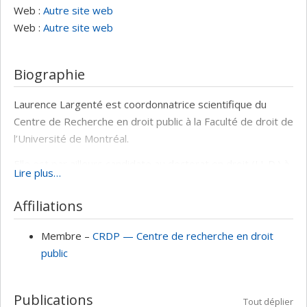
Web :
Autre site web
Web :
Autre site web
Biographie
Laurence Largenté est coordonnatrice scientifique du
Centre de Recherche en droit public à la Faculté de droit de
l’Université de Montréal.
Elle est par ailleurs candidate au doctorat en droit (LL.D.) à
Lire plus…
l’Université de Montréal sous la supervision du professeur
Patrick A. Molinari.
Affiliations
Chargée de cours à la faculté de droit de l’Université de
Membre –
CRDP — Centre de recherche en droit
Montréal et de Sherbrooke, elle enseigne aux étudiants
public
inscrits à la préparation du PhD en médecine dentaire et
en optométrie pour le cours DRT 1810s (X et W) depuis
2011. Elle a aussi enseigné droit de la santé (DRT 3810),
Publications
Tout déplier