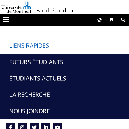
Passer
/
Faculté de droit
au
contenu
Langues
Liens 
R
Menu