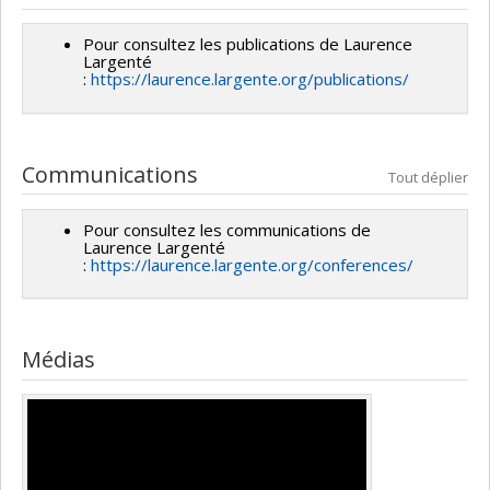
droit pharmaceutique (DRT 6973 et DRT 603-769) et
éthique et sciences de la vie (BIM 707)
Pour consultez les publications de Laurence
Largenté
:
https://laurence.largente.org/publications/
Communications
Tout déplier
Pour consultez les communications de
Laurence Largenté
:
https://laurence.largente.org/conferences/
Médias