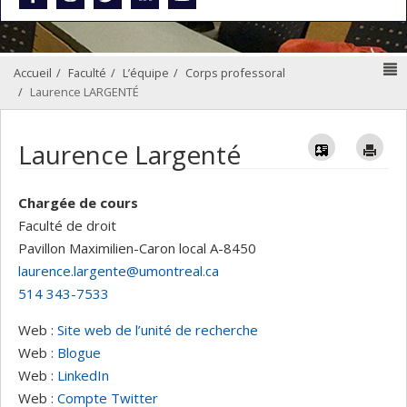
N
Accueil
Faculté
L’équipe
Corps professoral
Laurence LARGENTÉ
Vcard
Im
Laurence Largenté
Chargée de cours
Faculté de droit
Pavillon Maximilien-Caron
local A-8450
laurence.largente@umontreal.ca
514 343-7533
Web :
Site web de l’unité de recherche
Web :
Blogue
Web :
LinkedIn
Web :
Compte Twitter