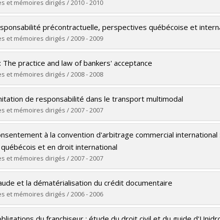
ôme obtenu :
LL. M.
s et mémoires dirigés / 2010 - 2010
 vers le document dans Papyrus
ômé(e) :
Adil, Hind
sponsabilité précontractuelle, perspectives québécoise et intern
 :
Doctorat
s et mémoires dirigés / 2009 - 2009
ôme obtenu :
LL. D.
ômé(e) :
Blanc, Valérie
 vers le document dans Papyrus
: The practice and law of bankers' acceptance
 :
Maîtrise
s et mémoires dirigés / 2008 - 2008
ôme obtenu :
LL. M.
ômé(e) :
Gozlan, Audi
 vers le document dans Papyrus
mitation de responsabilité dans le transport multimodal
 :
Doctorat
s et mémoires dirigés / 2007 - 2007
ôme obtenu :
LL. D.
ômé(e) :
Ramirez Vincent, Diego
 vers le document dans Papyrus
onsentement à la convention d'arbitrage commercial international
 :
Maîtrise
 québécois et en droit international
ôme obtenu :
LL. M.
s et mémoires dirigés / 2007 - 2007
 vers le document dans Papyrus
ômé(e) :
Kost de Sèvres, Nicolette
aude et la dématérialisation du crédit documentaire
 :
Maîtrise
s et mémoires dirigés / 2006 - 2006
ôme obtenu :
LL. M.
ômé(e) :
Rakotonanahary, Salohy Miadana
 vers le document dans Papyrus
bligations du franchiseur : étude du droit civil et du guide d'Unid