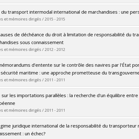
 vers le document dans Papyrus
ômé(e) :
Li, Boxuan
t du transport intermodal international de marchandises : une pe
 :
Doctorat
s et mémoires dirigés / 2015 - 2015
ôme obtenu :
LL. D.
ômé(e) :
Kolli, Kamelia
 vers le document dans Papyrus
auses de déchéance du droit à limitation de responsabilité du tr
 :
Doctorat
handises sous connaissement
ôme obtenu :
LL. D.
s et mémoires dirigés / 2012 - 2012
 vers le document dans Papyrus
ômé(e) :
Gomes, Saulo M.
mémorandums d’entente sur le contrôle des navires par l'État 
 :
Maîtrise
a sécurité maritime : une approche prometteuse du transgouver
ôme obtenu :
LL. M.
s et mémoires dirigés / 2011 - 2011
 vers le document dans Papyrus
ômé(e) :
Le Borgne, François
 sur les importations parallèles : la recherche d'un équilibre entre
 :
Doctorat
péenne
ôme obtenu :
LL. D.
s et mémoires dirigés / 2011 - 2011
 vers le document dans Papyrus
ômé(e) :
Van Overmeire, Xavier
gime juridique international de la responsabilité du transporteu
 :
Maîtrise
aissement : un échec?