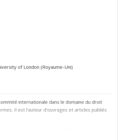
University of London (Royaume-Uni)
sommité internationale dans le domaine du droit
es. Il est l’auteur d’ouvrages et articles publiés
 international de la Faculté de droit. Son
fait de lui un expert consulté par de nombreuses