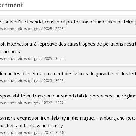
drement
t or NetFin : financial consumer protection of fund sales on thir
s et mémoires dirigés / 2025 - 2025
ômé(e) :
Wang, Qingya
oit international à l’épreuve des catastrophes de pollutions résul
 :
Doctorat
ocarbures
ôme obtenu :
LL. D.
s et mémoires dirigés / 2025 - 2025
 vers le document dans Papyrus
ômé(e) :
Tchassem Nzale, Raymond
demandes d'arrêt de paiement des lettres de garantie et des lett
 :
Doctorat
s et mémoires dirigés / 2023 - 2023
ôme obtenu :
Ph. D.
ômé(e) :
Lamontagne, Mariana
 vers le document dans Papyrus
sponsabilité du transporteur suborbital de personnes : un régime
 :
Maîtrise
s et mémoires dirigés / 2022 - 2022
ôme obtenu :
LL. M.
ômé(e) :
Venancie, Sarah
 vers le document dans Papyrus
carrier’s exemption from liability in the Hague, Hamburg and Rot
 :
Maîtrise
ectives of fairness and clarity
ôme obtenu :
LL. M.
s et mémoires dirigés / 2016 - 2016