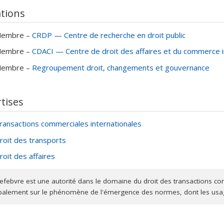
ations dans le monde.
ations
 pour sa pédagogie et son engagement auprès des étudiants et 
embre –
CRDP — Centre de recherche en droit public
on de près d’une centaine de travaux de recherche, à tous les cyc
embre –
CDACI — Centre de droit des affaires et du commerce i
trateur chevronné, il a été doyen de la Faculté de droit de 2012 à
embre –
Regroupement droit, changements et gouvernance
tionales et à la Francophonie de l’Université de 2014 à 2020.
ombrables contributions lui ont valu plusieurs récompenses, dont 
tises
 canadien, la distinction d'avocat émérite du Barreau du Québec
 de l'excellence en éducation du Québec.
ransactions commerciales internationales
roit des transports
roit des affaires
efebvre est une autorité dans le domaine du droit des transactions co
ipalement sur le phénomène de l'émergence des normes, dont les us