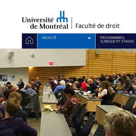
Passer
au
contenu
/
Faculté de droit
Navigation
ACCUEIL
FACULTÉ
PROGRAMMES,
CLINIQUE ET STAGES
principale