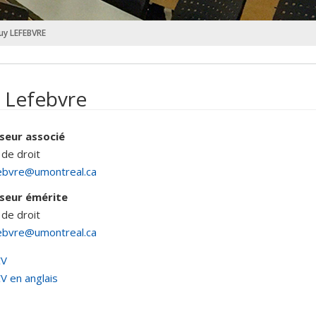
uy LEFEBVRE
 Lefebvre
seur associé
 de droit
febvre@umontreal.ca
seur émérite
 de droit
febvre@umontreal.ca
CV
V en anglais