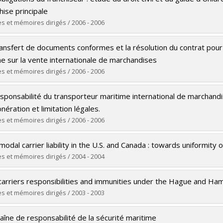
 :
Maîtrise
hise principale
ôme obtenu :
LL. M.
s et mémoires dirigés / 2006 - 2006
 vers le document dans Papyrus
ômé(e) :
Mrabet, Zoubeir
ransfert de documents conformes et la résolution du contrat pour
 :
Maîtrise
e sur la vente internationale de marchandises
ôme obtenu :
LL. M.
s et mémoires dirigés / 2006 - 2006
 vers le document dans Papyrus
ômé(e) :
Darankoum, Emmanuel Sibidi
esponsabilité du transporteur maritime international de marchan
 :
Doctorat
nération et limitation légales.
ôme obtenu :
LL. D.
s et mémoires dirigés / 2006 - 2006
 vers le document dans Papyrus
ômé(e) :
Adil, Hind
modal carrier liability in the U.S. and Canada : towards uniformity o
 :
Maîtrise
s et mémoires dirigés / 2004 - 2004
ôme obtenu :
LL. M.
ômé(e) :
Katsivela, Maria-Eleftheria
 vers le document dans Papyrus
carriers responsibilities and immunities under the Hague and Ha
 :
Doctorat
s et mémoires dirigés / 2003 - 2003
ôme obtenu :
LL. D.
ômé(e) :
Benrnoha, Mathilde
 vers le document dans Papyrus
aîne de responsabilité de la sécurité maritime