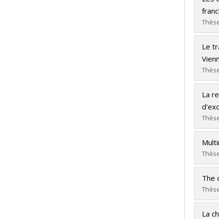
Cycle
franc
Dipl
Thèse
Lien
Dipl
Le t
Cycle
Vienn
Dipl
Thèse
Lien
Dipl
La r
Cycle
d'exo
Dipl
Thèse
Lien
Dipl
Multi
Cycle
Thèse
Dipl
Dipl
Lien
The 
Cycle
Thèse
Dipl
Dipl
Lien
La ch