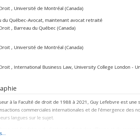
Droit , Université de Montréal (Canada)
u du Québec-Avocat, maintenant avocat retraité
Droit , Barreau du Québec (Canada)
Droit , Université de Montréal (Canada)
Droit , International Business Law, University College London - 
raphie
eur à la Faculté de droit de 1988 à 2021, Guy Lefebvre est une 
nsactions commerciales internationales et de l’émergence des norm
ieurs langues sur le sujet.
bvre est fondateur du Centre de droit des affaires et du commerce
us…
se reconnue en droit des affaires et en éducation internationale 