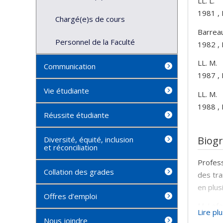
LL. L.
1981 , 
Chargé(e)s de cours
Barrea
Personnel de la Faculté
1982 , 
LL. M.
Communication
1987 , 
Vie étudiante
LL. M.
1988 , 
Réussite étudiante
Biog
Diversité, équité, inclusion
et réconciliation
Profess
Collation des grades
des tra
en plus
Offres d’emploi
M. Lefe
Lire pl
experti
Nous joindre