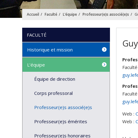
Accueil
Faculté
L’équipe
Professeur(e)s associé(e)s
G
FACULTÉ
Guy
Historique et mission
Profes
L’équipe
Faculté
guy.le
Équipe de direction
Profes
Corps professoral
Faculté
guy.le
Professeur(e)s associé(e)s
Web :
Professeur(e)s émérites
Web :
C
Professeur(e)s honoraires