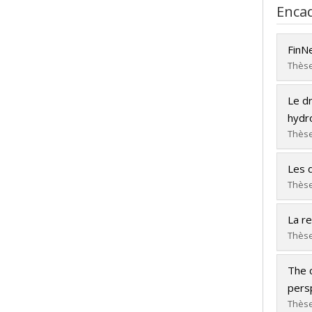
Enca
FinNe
Thèse
Dipl
Le dr
Cycle
hydr
Dipl
Thèse
Lien
Dipl
Les 
Cycle
Thèse
Dipl
Dipl
Lien
La re
Cycle
Thèse
Dipl
Dipl
Lien
The 
Cycle
persp
Dipl
Thèse