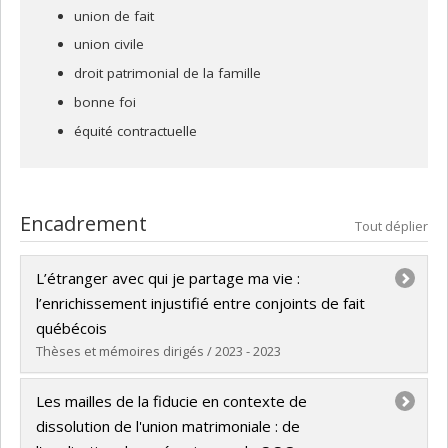
union de fait
sont : les conjoints de fait, le droit patrimonial de la famille,
union civile
la bonne foi et l'équité contractuelle. Elle a publié plusieurs
articles sur ces sujets et prononcé plusieurs conférences
droit patrimonial de la famille
dans les milieux universitaires et professionnels, tant au
bonne foi
Québec qu'à l'étranger. Elle a entre autres publié un
équité contractuelle
ouvrage portant sur la bonne foi dans la formation du
contrat (sujet de sa thèse de doctorat) et une
monographie sur les régimes matrimoniaux.
Encadrement
Tout déplier
L’étranger avec qui je partage ma vie :
l’enrichissement injustifié entre conjoints de fait
québécois
Thèses et mémoires dirigés / 2023 - 2023
Diplômé(e) :
Papaioannou, Effie Panagiota
Les mailles de la fiducie en contexte de
Cycle :
Maîtrise
dissolution de l'union matrimoniale : de