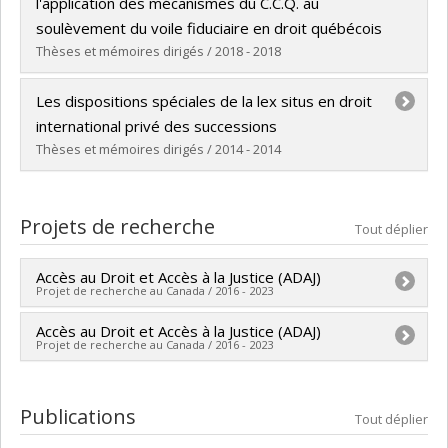
Diplôme obtenu :
LL. M.
l'application des mécanismes du C.C.Q. au
Lien vers le document dans Papyrus
soulèvement du voile fiduciaire en droit québécois
Thèses et mémoires dirigés / 2018 - 2018
Diplômé(e) :
Olivier, Raphaëlle
Les dispositions spéciales de la lex situs en droit
Cycle :
Maîtrise
international privé des successions
Diplôme obtenu :
LL. M.
Thèses et mémoires dirigés / 2014 - 2014
Lien vers le document dans Papyrus
Diplômé(e) :
Chikoc Barreda, Naivi
Cycle :
Maîtrise
Projets de recherche
Tout déplier
Diplôme obtenu :
LL. M.
Lien vers le document dans Papyrus
Accès au Droit et Accès à la Justice (ADAJ)
Projet de recherche au Canada / 2016 - 2023
Accès au Droit et Accès à la Justice (ADAJ)
Chercheur principal :
Pierre Noreau
Projet de recherche au Canada / 2016 - 2023
Co-chercheurs :
Pierre Trudel
,
Brigitte Lefebvre
,
Marc André Éthier
,
Catherine Piché
,
Martine Valois
,
Chercheur principal :
Pierre Noreau
Nicolas Vermeys
,
Marion Vacheret
,
Chloé Leclerc
,
Co-chercheurs :
Pierre Trudel
,
Brigitte Lefebvre
,
Publications
Tout déplier
Pierre Claude Lafond
,
Sophie Morin
,
Maryse Potvin
,
Marc André Éthier
,
Catherine Piché
,
Martine Valois
,