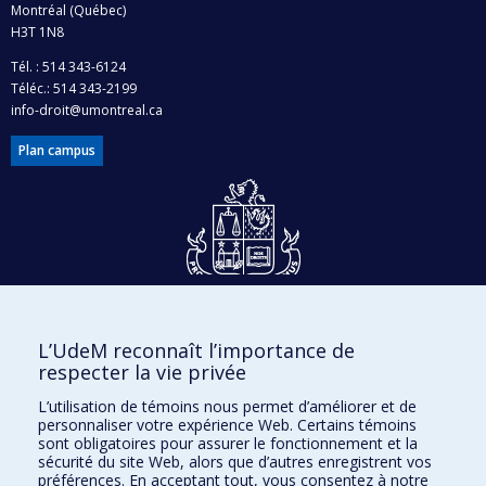
Montréal (Québec)
en sciences humaines du Canada , Société québécoise
H3T 1N8
d'information juridique (SOQUIJ) , AMF/Autorité des
Tél. : 514 343-6124
marchés financiers , Université de Montréal
Téléc.: 514 343-2199
Programmes de subvention :
PV128152-Subvention
info-droit@umontreal.ca
de partenariat , , ,
Plan campus
Dons et philanthropie
L’UdeM reconnaît l’importance de
Accès protégé
respecter la vie privée
Nous joindre
L’utilisation de témoins nous permet d’améliorer et de
personnaliser votre expérience Web. Certains témoins
Facebook
|
Twitter
sont obligatoires pour assurer le fonctionnement et la
sécurité du site Web, alors que d’autres enregistrent vos
LinkedIn
|
Instagram
préférences. En acceptant tout, vous consentez à notre