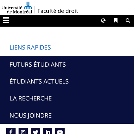
Passer
/
Faculté de droit
au
contenu
Langues
Liens 
R
Menu