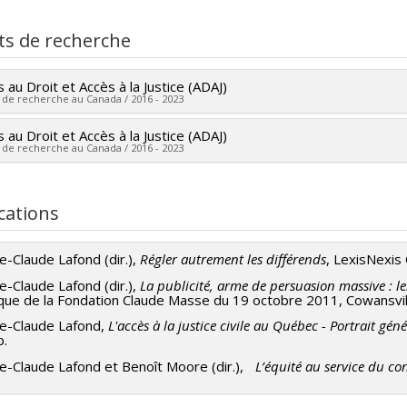
ômé(e) :
Simard, Robert Maxime
 :
Maîtrise
ts de recherche
ôme obtenu :
LL. M.
 vers le document dans Papyrus
 au Droit et Accès à la Justice (ADAJ)
 de recherche au Canada / 2016 - 2023
 au Droit et Accès à la Justice (ADAJ)
heur principal :
Pierre Noreau
 de recherche au Canada / 2016 - 2023
hercheurs :
Pierre Trudel
,
Brigitte Lefebvre
,
Marc André Éthier
,
meys
,
Marion Vacheret
,
Chloé Leclerc
,
Pierre Claude Lafond
,
Sop
heur principal :
Pierre Noreau
en Gélinas
,
Pierre Issalys
,
Georges Azzaria
,
Colette Brin
,
Christ
hercheurs :
Pierre Trudel
,
Brigitte Lefebvre
,
Marc André Éthier
,
cations
l Jutras
,
Angela Campbell
,
Decio Coviello
,
Jean-François Roberg
meys
,
Marion Vacheret
,
Chloé Leclerc
,
Catherine Régis
,
Nicolas S
a Gesualdi-Fecteau
,
Dominique Bernier
,
Stéphanie Demers
,
Chri
echo
,
Marianne Quirouette
,
David Lefrançois
,
Bastien Quirion
,
F
e-Claude Lafond (dir.),
Régler autrement les différends
, LexisNexis
astien Grammond
,
Joao Gustavo Vieira Velloso
,
Sandrine Prom 
la Campbell
,
Decio Coviello
,
Jean-François Roberge
,
Stéphanie 
e-Claude Lafond (dir.),
La publicité, arme de persuasion massive : les
que de la Fondation Claude Masse du 19 octobre 2011, Cowansville
ar Lamari
,
Sébastien Grammond
,
Joao Gustavo Vieira Velloso
,
L
te Brin
,
Christine Morin
,
Catherine Rossi
,
Maryse Potvin
,
Floren
re-Claude Lafond,
L'accès à la justice civile au Québec - Portrait géné
p.
aldi-Fecteau
,
Dominique Bernier
,
Sandrine Prom Tep
,
Florian S
re-Claude Lafond et Benoît Moore (dir.),
L’équité au service du 
rre Pariseau-Legault
,
Véronique Fraser
,
Véronique Fortin
,
Mélan
-Bouchard
,
Valérie Costanzo