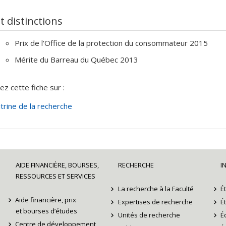
ces de financement :
CRSH/Conseil de recherches en sciences hu
ormation juridique (SOQUIJ) , AMF/Autorité des marchés financier
et distinctions
rammes de subvention :
PV128152-Subvention de partenariat , , 
Prix de l'Office de la protection du consommateur 2015
Mérite du Barreau du Québec 2013
ez cette fiche sur :
itrine de la recherche
AIDE FINANCIÈRE, BOURSES,
RECHERCHE
I
RESSOURCES ET SERVICES
La recherche à la Faculté
É
Aide financière, prix
Expertises de recherche
É
et bourses d’études
Unités de recherche
É
Centre de développement