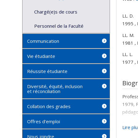
Chargé(e)s de cours
LL. D.
1995 , 
Personnel de la Faculté
LL. M.
Communication
1981 , 
LL. L.
Vie étudiante
1977 , 
Réussite étudiante
Biog
Diversité, équité, inclusion
et réconciliation
Profess
1979, P
Collation des grades
pédagog
Offres d’emploi
Sa cont
Lire pl
de conf
Nous joindre