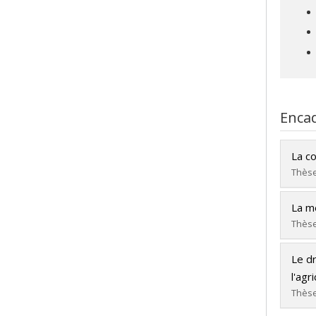
Enca
La co
Thèse
Dipl
La mé
Cycle
Thèse
Dipl
Dipl
Lien
Le d
Cycle
l'agr
Dipl
Thèse
Lien