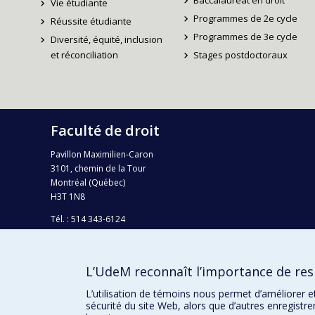
Baccalauréat en droit
Vie étudiante
Programmes de 2e cycle
Réussite étudiante
Programmes de 3e cycle
Diversité, équité, inclusion
et réconciliation
Stages postdoctoraux
Faculté de droit
Pavillon Maximilien-Caron
3101, chemin de la Tour
Montréal (Québec)
H3T 1N8
Tél. : 514 343-6124
Téléc.: 514 343-2199
info-droit@umontreal.ca
L’UdeM reconnaît l’importance de resp
Plan campus
L’utilisation de témoins nous permet d’améliorer e
sécurité du site Web, alors que d’autres enregistr