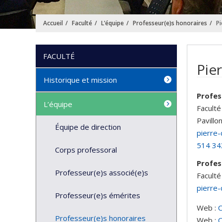
Accueil
Faculté
L’équipe
Professeur(e)s honoraires
P
FACULTÉ
Pie
Historique et mission
Profes
L’équipe
Faculté
Pavillo
Équipe de direction
pierre-
514 34
Corps professoral
Profes
Professeur(e)s associé(e)s
Faculté
pierre-
Professeur(e)s émérites
Web :
Professeur(e)s honoraires
Web :
C