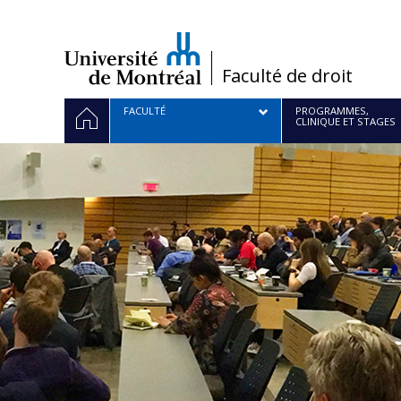
Passer
au
contenu
/
Faculté de droit
Navigation
ACCUEIL
FACULTÉ
PROGRAMMES,
CLINIQUE ET STAGES
principale