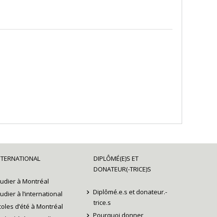
maines du Canada , Société québécoise
s , Université de Montréal
,
NTERNATIONAL
DIPLÔMÉ(E)S ET
DONATEUR(-TRICE)S
tudier à Montréal
Diplômé.e.s et donateur.-
tudier à l’international
trice.s
coles d’été à Montréal
Pourquoi donner