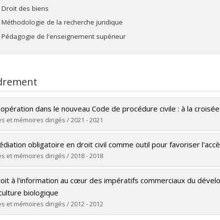
Droit des biens
Méthodologie de la recherche juridique
Pédagogie de l'enseignement supérieur
drement
opération dans le nouveau Code de procédure civile : à la croisée 
s et mémoires dirigés / 2021 - 2021
ômé(e) :
Laflamme, Annie
diation obligatoire en droit civil comme outil pour favoriser l'accès
 :
Maîtrise
s et mémoires dirigés / 2018 - 2018
ôme obtenu :
LL. M.
ômé(e) :
Duranleau, Joëlle
 vers le document dans Papyrus
roit à l'information au cœur des impératifs commerciaux du dével
 :
Maîtrise
iculture biologique
ôme obtenu :
LL. M.
s et mémoires dirigés / 2012 - 2012
 vers le document dans Papyrus