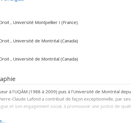
Droit , Université Montpellier I (France)
Droit , Université de Montréal (Canada)
Droit , Université de Montréal (Canada)
raphie
eur à l'UQÀM (1988 à 2009) puis à l'Université de Montréal depu
ierre-Claude Lafond a contribué de façon exceptionnelle, par ses 
ue et son engagement social, à promouvoir une justice de qualité
ribution significative se reflète dans trois axes : l'accès à la ju
us…
lits et le recours collectif, le droit de la consommation et le droi