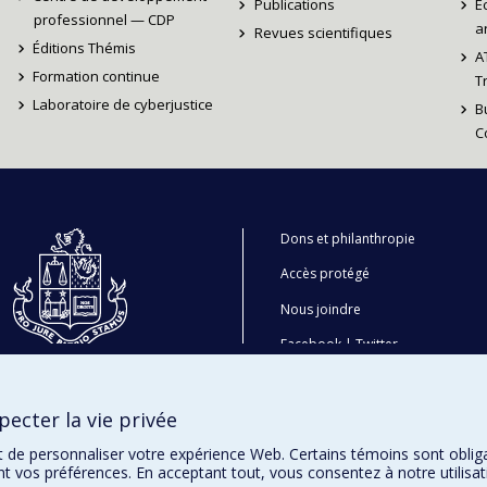
Publications
É
professionnel — CDP
ar
Revues scientifiques
Éditions Thémis
A
Formation continue
T
Laboratoire de cyberjustice
B
C
Dons et philanthropie
Accès protégé
Nous joindre
Facebook
|
Twitter
LinkedIn
|
Instagram
ecter la vie privée
t de personnaliser votre expérience Web. Certains témoins sont oblig
ent vos préférences. En acceptant tout, vous consentez à notre utili