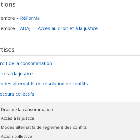
tions sur les modes appropriés de résolution de conflits, favorisa
ations
. Quant à ses publications dans le domaine des recours collectifs,
canismes permettant d'obtenir compensation, notamment dans des
embre –
RéForMa
nd a également à son actif des recherches en droit de la consommat
embre –
ADAJ — Accès au droit et à la justice
te de la vulnérabilité des personnes dans l'élaboration de norme
tises
roit de la consommation
ccès à la justice
odes alternatifs de résolution de conflits
ecours collectifs
Droit de la consommation
Accès à la justice
Modes alternatifs de règlement des conflits
Action collective