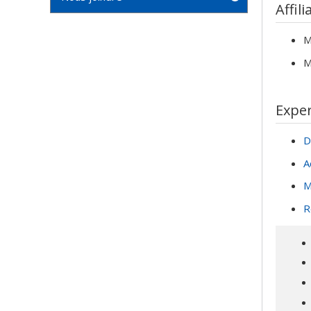
publica
Affili
justice
des mé
M
M. Lafo
M
en comp
Exper
D
A
M
R