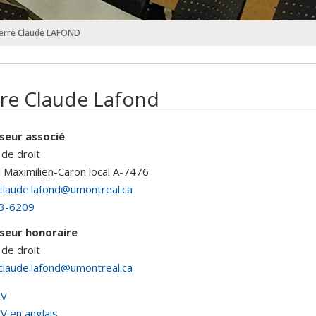
ierre Claude LAFOND
rre Claude Lafond
seur associé
 de droit
n Maximilien-Caron
local A-7476
claude.lafond@umontreal.ca
3-6209
seur honoraire
 de droit
claude.lafond@umontreal.ca
CV
V en anglais