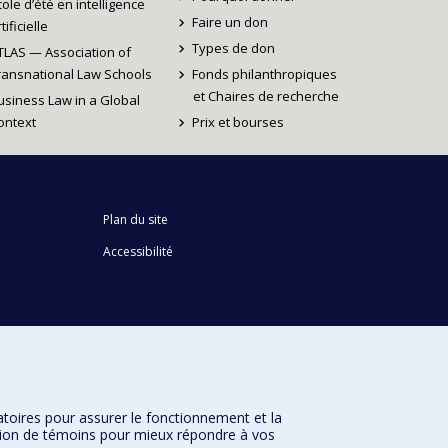
cole d’été en intelligence
Faire un don
tificielle
Types de don
TLAS — Association of
ransnational Law Schools
Fonds philanthropiques
et Chaires de recherche
usiness Law in a Global
ontext
Prix et bourses
Plan du site
Accessibilité
atoires pour assurer le fonctionnement et la
sation de témoins pour mieux répondre à vos