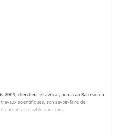
is 2009, chercheur et avocat, admis au Barreau en
travaux scientifiques, son savoir-faire de
 qui soit accessible pour tous.
stice, comprenant les modes appropriés de résolution
t des biens. Ses interventions ont donné lieu à des